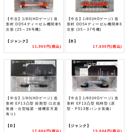
【中古】1/80(HOゲージ) 造
【中古】1/80(HOゲージ) 造
形村 DD54ディーゼル機関車5
形村 DD54ディーゼル機関車6
次形 (25～29号機)
次形 (35～37号機)
【ジャンク】
【B】
11,000円(税込)
17,600円(税込)
【中古】1/80(HOゲージ) 造
【中古】1/80(HOゲージ) 造
形村 EF13凸型 前期型 (1次改
形村 EF13凸型 戦時型 (原
装後・台型端梁・補機室天蓋
型・PS13形パンタ装備)
有り)
【D】
【ジャンク】
17,600円(税込)
15,004円(税込)