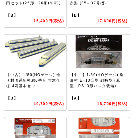
両セット(25形・26形(M車))
次形 (35～37号機)
【B】
【B】
15,400円(税込)
17,600円(税込)
【中古】1/80(HOゲージ) 造
【中古】1/80(HOゲージ) 造
形村 0系新幹線0番台 大窓仕
形村 EF13凸型 戦時型 (原
様 4両基本セット
型・PS13形パンタ装備)
【B】
【A】
40,700円(税込)
18,700円(税込)