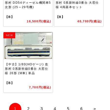
形村 DD54ディーゼル機関車5
形村 0系新幹線0番台 大窓仕
次形 (25～29号機)
様 4両基本セット
【B】
【B】
16,500円(税込)
40,700円(税込)
NEW
【中古】1/80(HOゲージ) 造
形村 0系新幹線0番台 大窓仕
様 26形 (M車) 単品
【B】
7,700円(税込)
1
2
3
4
5
6
>