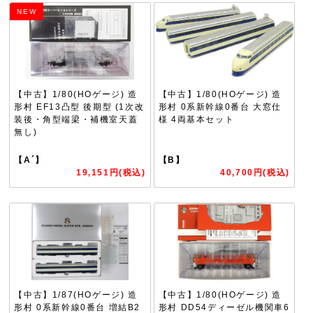
NEW
【中古】1/80(HOゲージ) 造
【中古】1/80(HOゲージ) 造
形村 EF13凸型 後期型 (1次改
形村 0系新幹線0番台 大窓仕
装後・角型端梁・補機室天蓋
様 4両基本セット
無し)
【A´】
【B】
19,151円(税込)
40,700円(税込)
【中古】1/87(HOゲージ) 造
【中古】1/80(HOゲージ) 造
形村 0系新幹線0番台 増結B2
形村 DD54ディーゼル機関車6