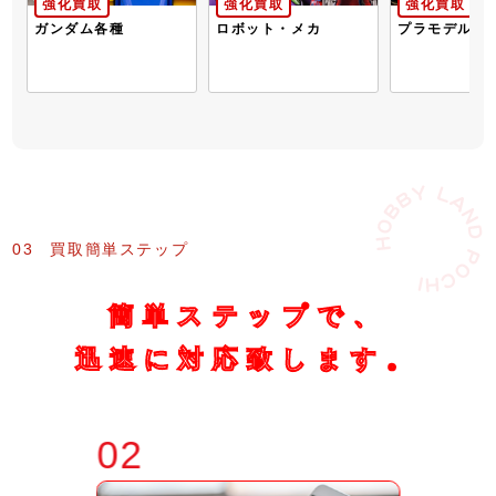
強化買取
強化買取
強化買取
完
ガンダム各種
ロボット・メカ
プラモデル
03
買取簡単ステップ
簡単ステップで、
迅速に対応致します。
02