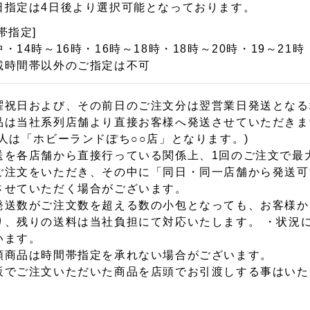
日指定は4日後より選択可能となっております。
帯指定]
・14時～16時・16時～18時・18時～20時・19～21時
載時間帯以外のご指定は不可
曜祝日および、その前日のご注文分は翌営業日発送となる
品は当社系列店舗より直接お客様へ発送させていただきま
出人は「ホビーランドぽち○○店」となります。)
送を各店舗から直接行っている関係上、1回のご注文で最
ご注文をいただき、その中に「同日・同一店舗から発送可
させていただく場合がございます。
発送数がご注文数を超える数の小包となっても、お客様か
り、残りの送料は当社負担にて対応いたします。 ・状況
います。
額商品は時間帯指定を承れない場合がございます。
販でご注文いただいた商品を店頭でお引渡しする事はいた