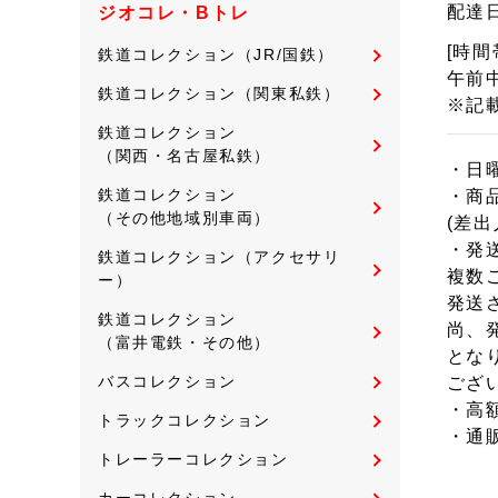
配達
ジオコレ・Bトレ
[時間
鉄道コレクション（JR/国鉄）
午前中
鉄道コレクション（関東私鉄）
※記
鉄道コレクション
（関西・名古屋私鉄）
・日
鉄道コレクション
・商
（その他地域別車両）
(差
・発
鉄道コレクション（アクセサリ
複数
ー）
発送
鉄道コレクション
尚、
（富井電鉄・その他）
とな
バスコレクション
ござ
・高
トラックコレクション
・通
トレーラーコレクション
カーコレクション