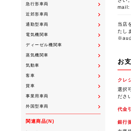
さい
急行形車両
mail
近郊形車両
当店
通勤型車両
たし
電気機関車
※a
ディーゼル機関車
蒸気機関車
お
気動車
客車
クレ
貨車
選択
事業用車両
ださ
外国型車両
代金引
関連商品(N)
銀行