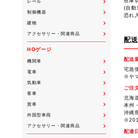
在庫
レール
(自
制御機器
恐れ
建物
アクセサリー・関連商品
配
HOゲージ
配送
機関車
宅急
電車
※ヤ
気動車
ご注
客車
北海道
貨車
本州・
沖縄県
外国型車両
※20
アクセサリー・関連商品
配達