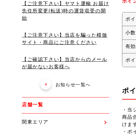
ポイ
【ご注意下さい】ヤマト運輸 お届け
先住所変更(転送)時の運賃収受の開
始
ポイ
小数
【ご注意下さい】当店を騙った模倣
サイト・商品にご注意ください
有効
【ご確認下さい】当店からのメール
ポイ
が届かないお客様へ
お知らせ一覧へ
ポ
店舗一覧
・当
商品
関東エリア
けま
・ポ