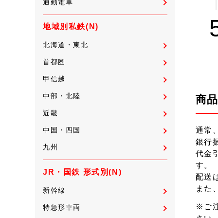
通勤電車
地域別私鉄(N)
北海道・東北
首都圏
甲信越
中部・北陸
商
近畿
中国・四国
通常
銀行
九州
代金
す。
JR・国鉄 形式別(N)
配送
また
新幹線
※ご
特急形車両