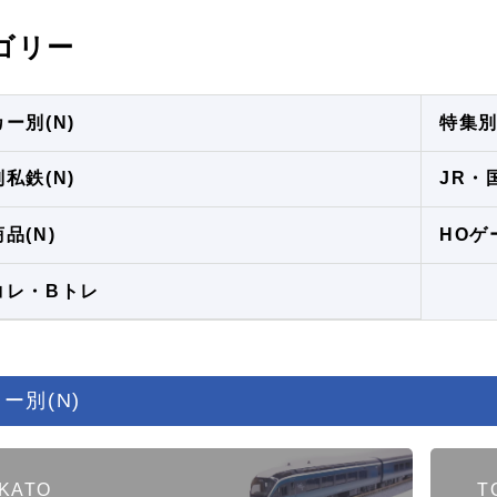
ゴリー
ー別(N)
特集別
私鉄(N)
JR・
品(N)
HOゲ
コレ・Bトレ
ー別(N)
KATO
T