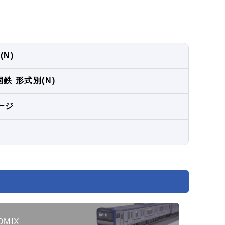
(N)
国鉄 形式別(N)
ージ
OMIX