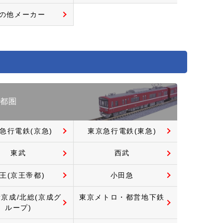
の他メーカー
都圏
急行電鉄(京急)
東京急行電鉄(東急)
東武
西武
王(京王帝都)
小田急
新京成/北総(京成グ
東京メトロ・都営地下鉄
ループ)