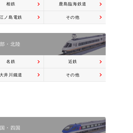
相鉄
鹿島臨海鉄道
江ノ島電鉄
その他
部・北陸
名鉄
近鉄
大井川鐵道
その他
国・四国