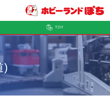
TOY
)