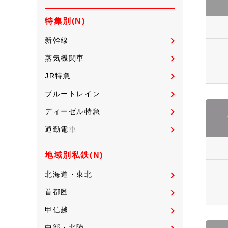
特集別(N)
新幹線
蒸気機関車
JR特急
ブルートレイン
ディーゼル特急
通勤電車
地域別私鉄(N)
北海道・東北
首都圏
甲信越
中部・北陸