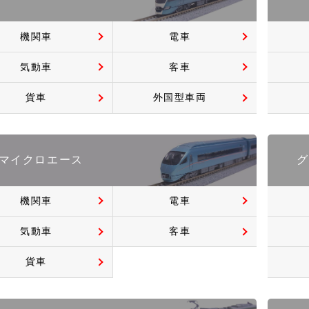
機関車
電車
気動車
客車
貨車
外国型車両
マイクロエース
グ
機関車
電車
気動車
客車
貨車