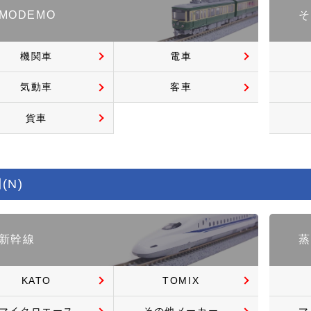
MODEMO
そ
機関車
電車
気動車
客車
貨車
(N)
新幹線
蒸
KATO
TOMIX