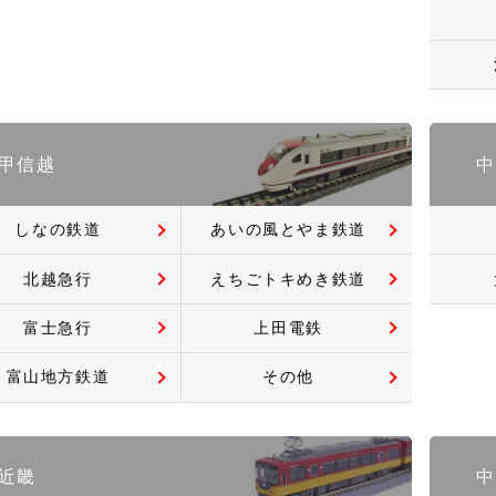
甲信越
中
しなの鉄道
あいの風とやま鉄道
北越急行
えちごトキめき鉄道
富士急行
上田電鉄
富山地方鉄道
その他
近畿
中