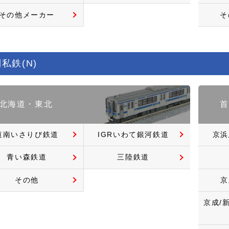
その他メーカー
そ
私鉄(N)
北海道・東北
首
道南いさりび鉄道
IGRいわて銀河鉄道
京浜
青い森鉄道
三陸鉄道
その他
京
京成/