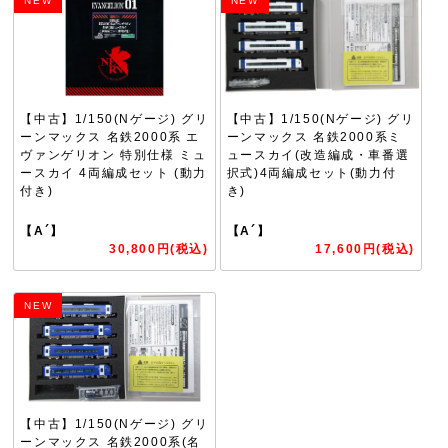
NEW
NEW
【中古】1/150(Nゲージ) グリ
【中古】1/150(Nゲージ) グリ
ーンマックス 名鉄2000系 エ
ーンマックス 名鉄2000系ミ
ヴァンゲリオン 特別仕様 ミュ
ュースカイ(改造編成・車番選
ースカイ 4両編成セット (動力
択式)4両編成セット(動力付
付き)
き)
【A´】
【A´】
30,800円(税込)
17,600円(税込)
NEW
【中古】1/150(Nゲージ) グリ
ーンマックス 名鉄2000系(名