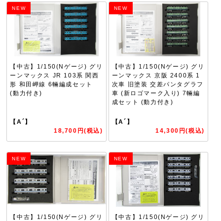
NEW
NEW
【中古】1/150(Nゲージ) グリ
【中古】1/150(Nゲージ) グリ
ーンマックス JR 103系 関西
ーンマックス 京阪 2400系 1
形 和田岬線 6輛編成セット
次車 旧塗装 交差パンタグラフ
(動力付き)
車 (新ロゴマーク入り) 7輛編
成セット (動力付き)
【A´】
【A´】
18,700円(税込)
14,300円(税込)
NEW
NEW
【中古】1/150(Nゲージ) グリ
【中古】1/150(Nゲージ) グリ