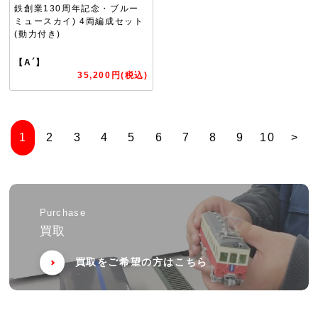
鉄創業130周年記念・ブルー
ミュースカイ) 4両編成セット
(動力付き)
【A´】
35,200円(税込)
1
2
3
4
5
6
7
8
9
10
>
Purchase
買取
買取をご希望の方はこちら