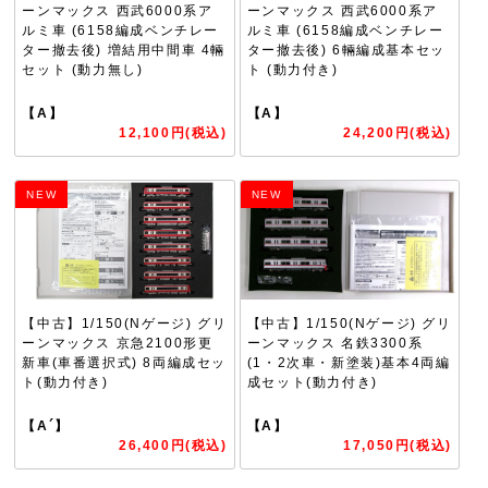
ーンマックス 西武6000系ア
ーンマックス 西武6000系ア
ルミ車 (6158編成ベンチレー
ルミ車 (6158編成ベンチレー
ター撤去後) 増結用中間車 4輛
ター撤去後) 6輛編成基本セッ
セット (動力無し)
ト (動力付き)
【A】
【A】
12,100円(税込)
24,200円(税込)
NEW
NEW
【中古】1/150(Nゲージ) グリ
【中古】1/150(Nゲージ) グリ
ーンマックス 京急2100形更
ーンマックス 名鉄3300系
新車(車番選択式) 8両編成セッ
(1・2次車・新塗装)基本4両編
ト(動力付き)
成セット(動力付き)
【A´】
【A】
26,400円(税込)
17,050円(税込)