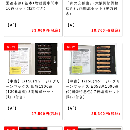
園都市線) 基本+増結用中間車
「青の交響曲」(大阪阿部野橋
10両セット(動力付き)
ゆき) 3両編成セット (動力付
き)
【A´】
【A】
33,000円(税込)
18,700円(税込)
NEW
NEW
【中古】1/150(Nゲージ) グリ
【中古】1/150(Nゲージ) グリ
ーンマックス 阪急1300系
ーンマックス E653系1000番
(1309編成) 8両編成セット
代(国鉄特急色) 7輛編成セット
(動力付き）
(動力付き)
【A´】
【A´】
27,500円(税込)
25,300円(税込)