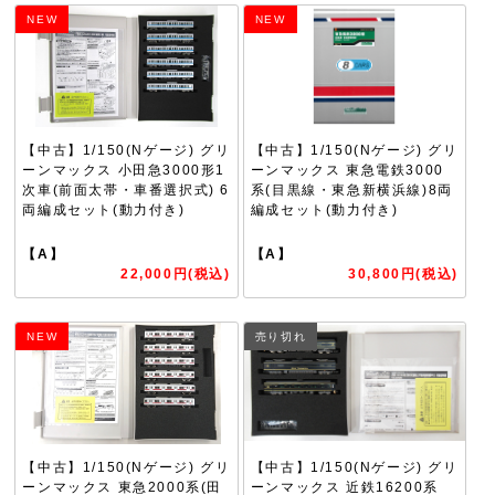
NEW
NEW
【中古】1/150(Nゲージ) グリ
【中古】1/150(Nゲージ) グリ
ーンマックス 小田急3000形1
ーンマックス 東急電鉄3000
次車(前面太帯・車番選択式) 6
系(目黒線・東急新横浜線)8両
両編成セット(動力付き)
編成セット(動力付き)
【A】
【A】
22,000円(税込)
30,800円(税込)
NEW
売り切れ
【中古】1/150(Nゲージ) グリ
【中古】1/150(Nゲージ) グリ
ーンマックス 東急2000系(田
ーンマックス 近鉄16200系