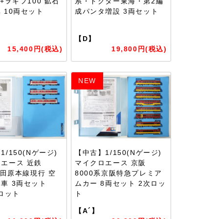
0+ヲキフ100 鉱石
系・ドクター東海・第2編
 10両セット
成パンタ増設 3両セット
【D】
15,400円(税込)
19,800円(税込)
NEW
/150(Nゲージ)
【中古】1/150(Nゲージ)
エース 近鉄
マイクロエース 京阪
系 田原本線現行 空
8000系京阪特急プレミア
車 3両セット
ムカー 8両セット 2次ロッ
年ロット
ト
【A´】