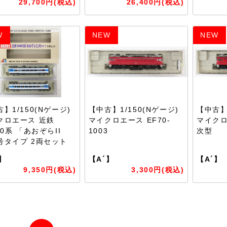
29,700円(税込)
26,400円(税込)
W
NEW
NEW
】1/150(Nゲージ)
【中古】1/150(Nゲージ)
【中古】1
クロエース 近鉄
マイクロエース EF70-
マイクロエ
00系 「あおぞらII
1003
次型
号タイプ 2両セット
】
【A´】
【A´】
9,350円(税込)
3,300円(税込)