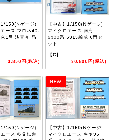
/150(Nゲージ)
【中古】1/150(Nゲージ)
エース マロネ40-
マイクロエース 南海
う色1号 淡青帯 品
6300系 6313編成 6両セ
区
ット
【C】
3,850円(税込)
30,800円(税込)
NEW
/150(Nゲージ)
【中古】1/150(Nゲージ)
エース 秩父鉄道
マイクロエース キヤ95