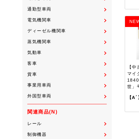
通勤型車両
電気機関車
NE
ディーゼル機関車
蒸気機関車
気動車
客車
【中古
マイ
貨車
184
事業用車両
世」
外国型車両
【A´
関連商品(N)
レール
制御機器