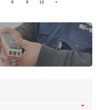
8
9
10
>