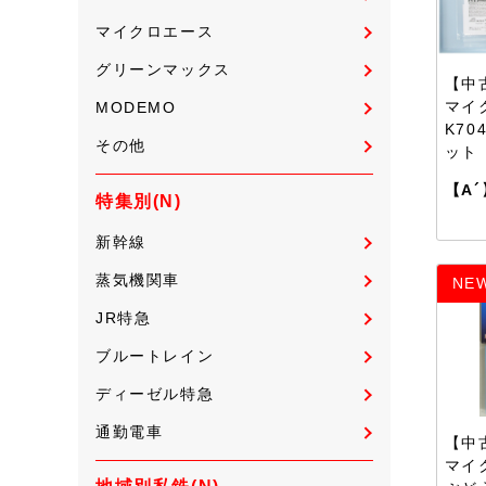
マイクロエース
グリーンマックス
【中古
マイ
MODEMO
K70
その他
ット
【A´
特集別(N)
新幹線
蒸気機関車
NE
JR特急
ブルートレイン
ディーゼル特急
通勤電車
【中古
マイ