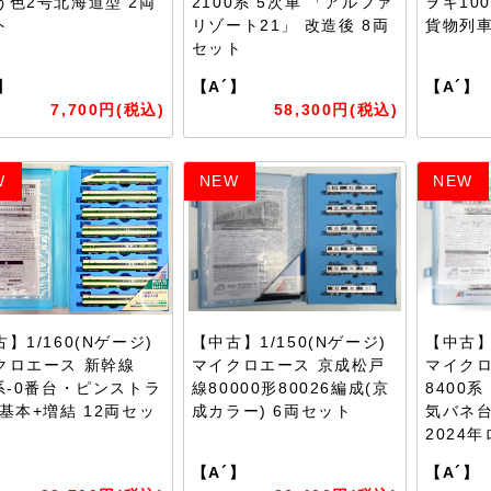
う色2号北海道型 2両
2100系 5次車 「アルファ
ヲキ10
ト
リゾート21」 改造後 8両
貨物列車
セット
】
【A´】
【A´】
7,700円(税込)
58,300円(税込)
W
NEW
NEW
】1/160(Nゲージ)
【中古】1/150(Nゲージ)
【中古】1
クロエース 新幹線
マイクロエース 京成松戸
マイクロ
0系-0番台・ピンストラ
線80000形80026編成(京
8400
 基本+増結 12両セッ
成カラー) 6両セット
気バネ台
2024
】
【A´】
【A´】