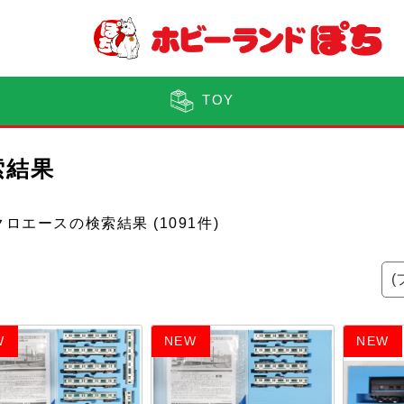
TOY
索結果
クロエースの検索結果
(1091件)
W
NEW
NEW