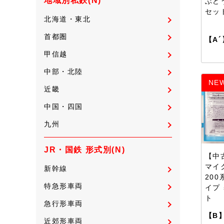
地域別私鉄(N)
ぶど
セッ
北海道・東北
首都圏
【A´
甲信越
中部・北陸
NE
近畿
中国・四国
九州
JR・国鉄 形式別(N)
【中古
マイ
新幹線
20
特急形車両
イプ
ト
急行形車両
【B
近郊形車両