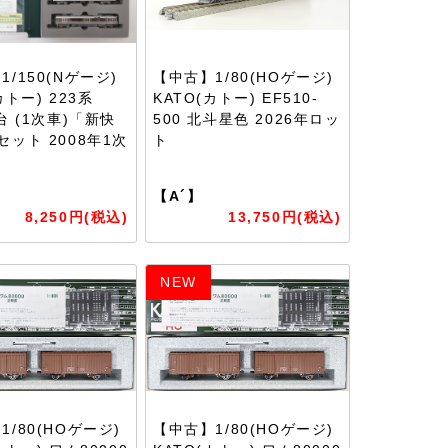
/150(Nゲージ)
【中古】1/80(HOゲージ)
カトー) 223系
KATO(カトー) EF510-
台 (1次車)「新快
500 北斗星色 2026年ロッ
セット 2008年1次
ト
【A´】
8,250円(税込)
13,750円(税込)
NEW
1/80(HOゲージ)
【中古】1/80(HOゲージ)