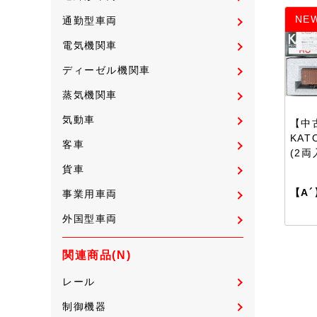
NE
通勤型車両
電気機関車
ディーゼル機関車
蒸気機関車
気動車
【中古
KAT
客車
(2両
貨車
【A´
事業用車両
外国型車両
関連商品(N)
レール
制御機器