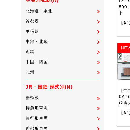
地域別私鉄(N)
KAT
500
北海道・東北
ト
首都圏
【A´
甲信越
中部・北陸
NE
近畿
中国・四国
九州
JR・国鉄 形式別(N)
【中古
KAT
新幹線
(2両
特急形車両
【A´
急行形車両
近郊形車両