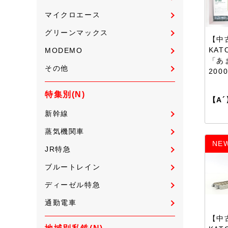
マイクロエース
グリーンマックス
【中古
KAT
MODEMO
「あ
その他
200
特集別(N)
【A´
新幹線
蒸気機関車
NE
JR特急
ブルートレイン
ディーゼル特急
通勤電車
【中古