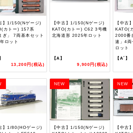
】1/150(Nゲージ)
【中古】1/150(Nゲージ)
【中古】1
O(カトー) 157系
KATO(カトー) C62 3号機
KATO(
まぎ」 7両基本セット
北海道形 2025年ロット
2000番
0年ロット
速」4両
ロット
】
【A】
【A´】
13,200円(税込)
9,900円(税込)
W
NEW
NEW
】1/80(HOゲージ)
【中古】1/150(Nゲージ)
【中古】