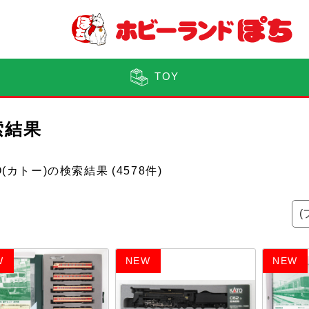
TOY
索結果
O(カトー)の検索結果
(4578件)
W
NEW
NEW