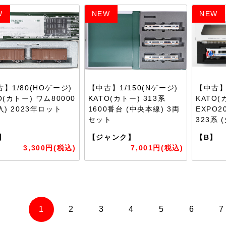
W
NEW
NEW
】1/80(HOゲージ)
【中古】1/150(Nゲージ)
【中古】1
O(カトー) ワム80000
KATO(カトー) 313系
KATO(
入) 2023年ロット
1600番台 (中央本線) 3両
EXPO
セット
323系 
】
【ジャンク】
【B】
3,300円(税込)
7,001円(税込)
1
2
3
4
5
6
7