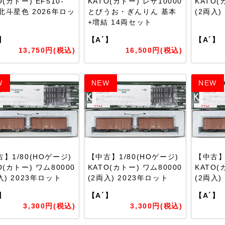
O(カトー) EF510-
KATO(カトー) レサ10000
KATO(
 北斗星色 2026年ロッ
とびうお・ぎんりん 基本
(2両入)
+増結 14両セット
】
【A´】
【A´】
13,750円(税込)
16,500円(税込)
W
NEW
NEW
】1/80(HOゲージ)
【中古】1/80(HOゲージ)
【中古】
O(カトー) ワム80000
KATO(カトー) ワム80000
KATO(
入) 2023年ロット
(2両入) 2023年ロット
(2両入)
】
【A´】
【A´】
3,300円(税込)
3,300円(税込)