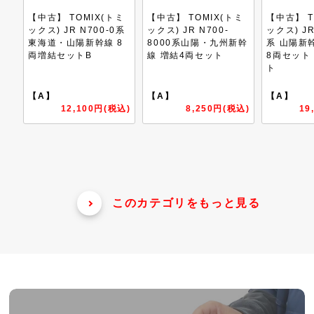
ミ
【中古】 TOMIX(トミ
【中古】 TOMIX(トミ
【中古】 K
0系
ックス) JR N700-
ックス) JR 500-7000
ー) N70
8
8000系山陽・九州新幹
系 山陽新幹線 (こだま)
新幹線 8
線 増結4両セット
8両セット 2026年ロッ
ト
【A】
【A】
【A】
税込)
8,250円(税込)
19,800円(税込)
9
このカテゴリをもっと見る