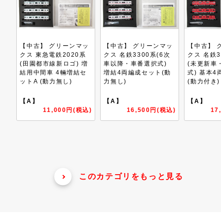
ッ
【中古】 グリーンマッ
【中古】 グリーンマッ
【中古】 
系
クス 名鉄3300系(6次
クス 名鉄3500系3次車
クス 名鉄3
増
車以降・車番選択式)
(未更新車・車番選択
(未更新車
セ
増結4両編成セット(動
式) 基本4両編成セット
式) 増結
力無し)
(動力付き)
(動力無し)
【A】
【A】
【A】
込)
16,500円(税込)
17,600円(税込)
16
このカテゴリをもっと見る