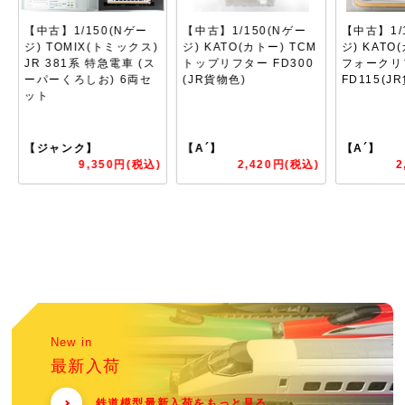
【中古】1/150(Nゲー
【中古】1/150(Nゲー
【中古】1/
)
ジ) KATO(カトー) TCM
ジ) KATO(カトー) TCM
ジ) TOMI
トップリフター FD300
フォークリフト
JR 227系
(JR貨物色)
FD115(JR貨物色)
基本セット 
ット
【A´】
【A´】
【A´】
)
2,420円(税込)
2,420円(税込)
6
New in
最新入荷
鉄道模型最新入荷をもっと見る