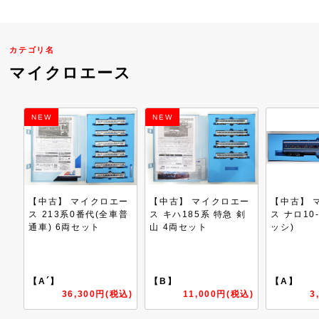
カテゴリ名
マイクロエース
NEW
エー
【中古】 マイクロエー
【中古】 マイクロエー
【中古】 
車普
ス キハ185系 特急 剣
ス ナロ10-23 青(青サ
ス 都営 5
山 4両セット
ッシ)
6両セット
【B】
【A】
【A´】
税込)
11,000円(税込)
3,300円(税込)
22