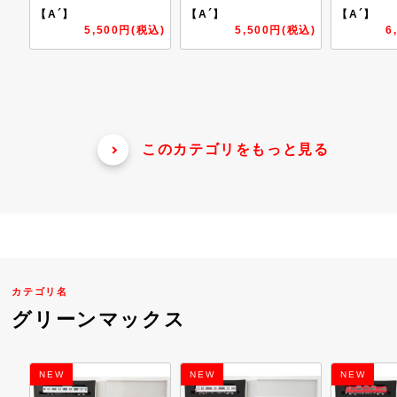
【A´】
【A´】
【A´】
込)
5,500円(税込)
6,050円(税込)
6
このカテゴリをもっと見る
カテゴリ名
グリーンマックス
NEW
NEW
NEW