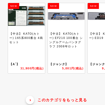
NEW
NEW
NEW
ト
【中古】 KATO(カト
【中古】 KATO(カト
【中古】 K
4両
ー) EF210 100番台 シ
ー) ED19
ー) 蒸気
ングルアームパンタグ
KKB0033
ラフ 2008年ロット
駅店特製品 
号機 北見
【ジャンク】
【ジャンク】
【A】
込)
5,001円(税込)
9,001円(税込)
33
このカテゴリをもっと見る