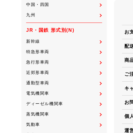
中国・四国
九州
JR・国鉄 形式別(N)
お
新幹線
配
特急形車両
商
急行形車両
近郊形車両
ご
通勤型車両
キ
電気機関車
お
ディーゼル機関車
蒸気機関車
個
気動車
運