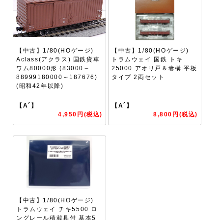
【中古】1/80(HOゲージ)
【中古】1/80(HOゲージ)
Aclass(アクラス) 国鉄貨車
トラムウェイ 国鉄 トキ
ワム80000形 (83000～
25000 アオリ戸＆妻構:平板
88999180000～187676)
タイプ 2両セット
(昭和42年以降)
【A´】
【A´】
4,950円(税込)
8,800円(税込)
【中古】1/80(HOゲージ)
トラムウェイ チキ5500 ロ
ングレール積載具付 基本5