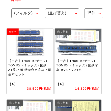
NEW
売り切れ
【中古】1/80(HOゲージ)
【中古】1/80(HOゲージ)
TOMIX(トミックス) 国鉄
TOMIX(トミックス) 国鉄客
24系24形 特急寝台客車 4両
車 オハネフ24形
基本セット
【A】
【A】
38,500円(税込)
14,300円(税込)
売り切れ
売り切れ