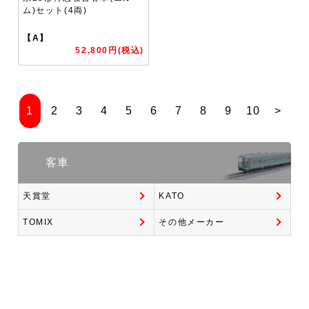
ム)セット(4両)
【A】
52,800円(税込)
1
2
3
4
5
6
7
8
9
10
>
客車
天賞堂
KATO
TOMIX
その他メーカー