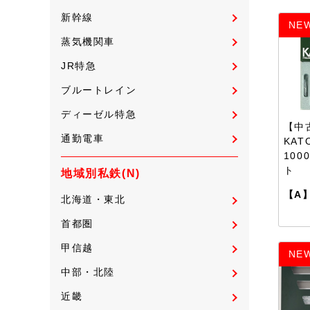
新幹線
NE
蒸気機関車
JR特急
ブルートレイン
ディーゼル特急
【中古
通勤電車
KAT
100
ト
地域別私鉄(N)
【A
北海道・東北
首都圏
甲信越
NE
中部・北陸
近畿