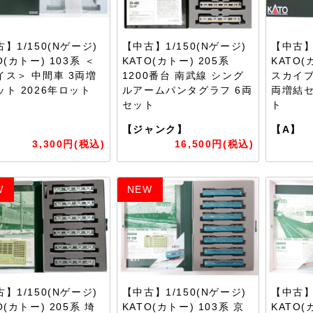
】1/150(Nゲージ)
【中古】1/150(Nゲージ)
【中古】1
O(カトー) 103系 ＜
KATO(カトー) 205系
KATO(
イス＞ 中間車 3両増
1200番台 南武線 シング
スカイブ
ット 2026年ロット
ルアームパンタグラフ 6両
両増結セ
セット
ト
】
【ジャンク】
【A】
3,300円(税込)
16,500円(税込)
W
NEW
】1/150(Nゲージ)
【中古】1/150(Nゲージ)
【中古】1
O(カトー) 205系 埼
KATO(カトー) 103系 京
KATO(