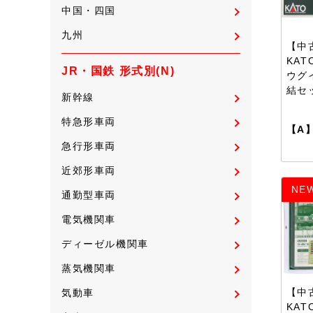
中国・四国
九州
【中古
KAT
JR・国鉄 形式別(N)
ウグ
結セ
新幹線
特急形車両
【A
急行形車両
近郊形車両
NE
通勤型車両
電気機関車
ディーゼル機関車
蒸気機関車
【中古
気動車
KAT