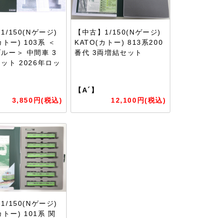
/150(Nゲージ)
【中古】1/150(Nゲージ)
カトー) 103系 ＜
KATO(カトー) 813系200
ルー＞ 中間車 3
番代 3両増結セット
ット 2026年ロッ
【A´】
3,850円(税込)
12,100円(税込)
/150(Nゲージ)
カトー) 101系 関