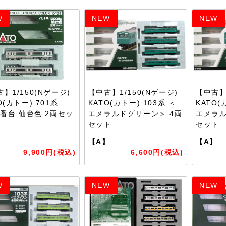
W
NEW
NEW
】1/150(Nゲージ)
【中古】1/150(Nゲージ)
【中古】1
O(カトー) 701系
KATO(カトー) 103系 ＜
KATO(
0番台 仙台色 2両セッ
エメラルドグリーン＞ 4両
エメラル
セット
セット
】
【A】
【A】
9,900円(税込)
6,600円(税込)
W
NEW
NEW