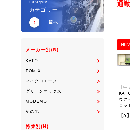
通勤
Category
カテゴリー
一覧へ
NE
メーカー別(N)
KATO
TOMIX
マイクロエース
【中古
グリーンマックス
KAT
ウグ
MODEMO
ロッ
その他
【A
特集別(N)