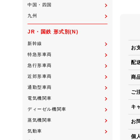
中国・四国
九州
JR・国鉄 形式別(N)
新幹線
お
特急形車両
配
急行形車両
近郊形車両
商
通勤型車両
ご
電気機関車
キ
ディーゼル機関車
蒸気機関車
お
気動車
個