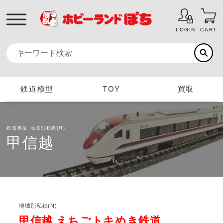
LOGIN
CART
鉄道模型
TOY
買取
鉄道模型
地域別私鉄(N)
甲信越
地域別私鉄(N)
甲信越 えちごトキめき鉄道