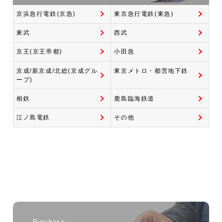
京浜急行電鉄(京急)
東京急行電鉄(東急)
東武
西武
京王(京王帝都)
小田急
京成/新京成/北総(京成グル
東京メトロ・都営地下鉄
ープ)
相鉄
鹿島臨海鉄道
江ノ島電鉄
その他