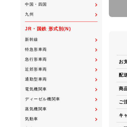
中国・四国
九州
JR・国鉄 形式別(N)
新幹線
特急形車両
急行形車両
お
近郊形車両
配
通勤型車両
商
電気機関車
ディーゼル機関車
ご
蒸気機関車
キ
気動車