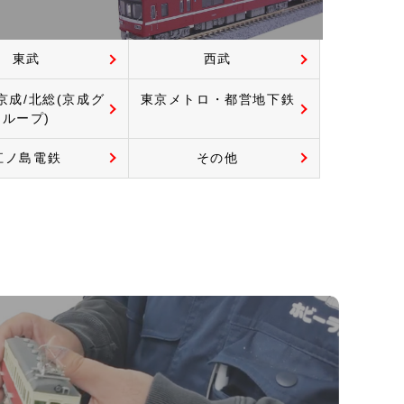
東武
西武
京成/北総(京成グ
東京メトロ・都営地下鉄
ループ)
江ノ島電鉄
その他