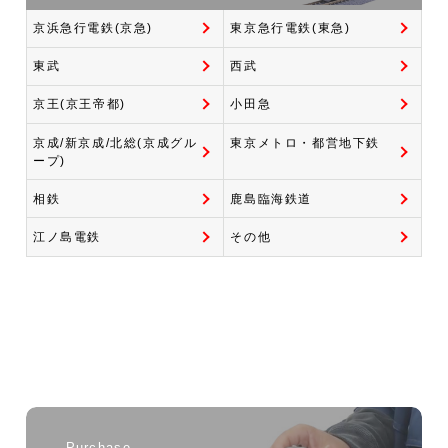
京浜急行電鉄(京急)
東京急行電鉄(東急)
東武
西武
京王(京王帝都)
小田急
京成/新京成/北総(京成グル
東京メトロ・都営地下鉄
ープ)
相鉄
鹿島臨海鉄道
江ノ島電鉄
その他