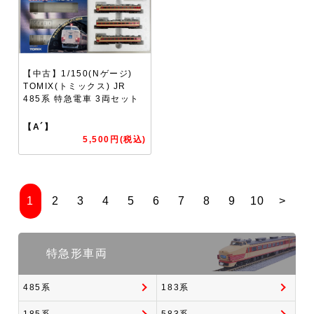
【中古】1/150(Nゲージ)
TOMIX(トミックス) JR
485系 特急電車 3両セット
【A´】
5,500円(税込)
1
2
3
4
5
6
7
8
9
10
>
特急形車両
485系
183系