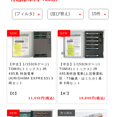
NEW
NEW
【中古】1/150(Nゲージ)
【中古】1/150(Nゲージ)
TOMIX(トミックス) JR
TOMIX(トミックス) JR
485系 特急電車
485系特急電車(上沼垂運転
(KIRISHIMA EXPRESS) 3
区・T5編成・はくたか) 基
両セット
本 6両セット
【C】
【A´】
11,550円(税込)
19,800円(税込)
NEW
売り切れ