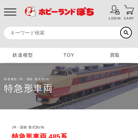
LOGIN
CART
鉄道模型
TOY
買取
鉄道模型
JR・国鉄 形式別(N)
特急形車両
JR・国鉄 形式別(N)
特急形車両 485系