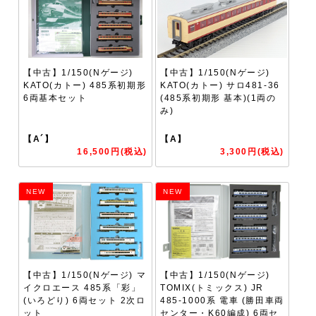
【中古】1/150(Nゲージ)
【中古】1/150(Nゲージ)
KATO(カトー) 485系初期形
KATO(カトー) サロ481-36
6両基本セット
(485系初期形 基本)(1両の
み)
【A´】
【A】
16,500円(税込)
3,300円(税込)
NEW
NEW
【中古】1/150(Nゲージ) マ
【中古】1/150(Nゲージ)
イクロエース 485系「彩」
TOMIX(トミックス) JR
(いろどり) 6両セット 2次ロ
485-1000系 電車 (勝田車両
ット
センター・K60編成) 6両セ