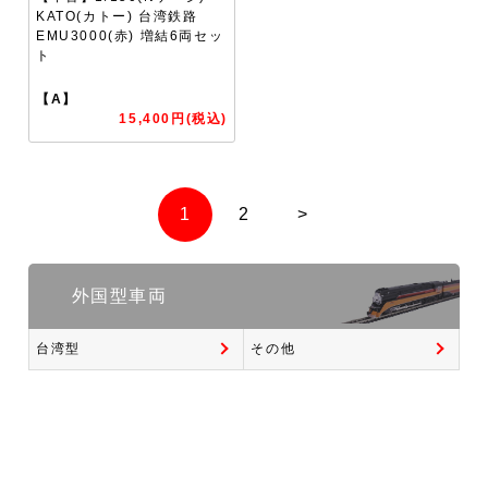
KATO(カトー) 台湾鉄路
EMU3000(赤) 増結6両セッ
ト
【A】
15,400円(税込)
1
2
>
外国型車両
台湾型
その他