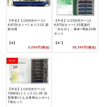
【中古】1/150(Nゲージ)
【中古】1/150(Nゲージ)
KATO(カトー) オハフ15 国
KATO(カトー) 43系急行
鉄仕様
「みちのく」基本+増結13両
セット
【A】
【A´】
2,200円(税込)
36,300円(税込)
NEW
【中古】1/150(Nゲージ)
TOMIX(トミックス) JR 旧
型客車(ぐんま車両センター)
7両セット