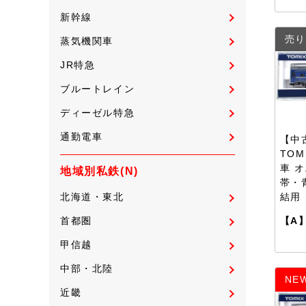
新幹線
売り
蒸気機関車
JR特急
ブルートレイン
ディーゼル特急
通勤電車
【中古
TOM
車 オ
地域別私鉄(N)
帯・
結用
北海道・東北
【A
首都圏
甲信越
中部・北陸
NE
近畿