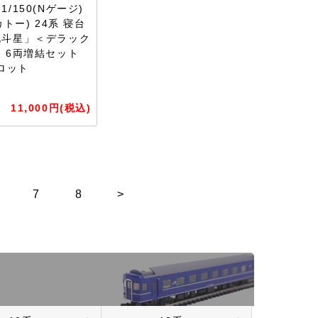
/150(Nゲージ)
カトー) 24系 寝台
北斗星」＜デラック
 6両増結セット
年ロット
11,000円(税込)
7
8
>