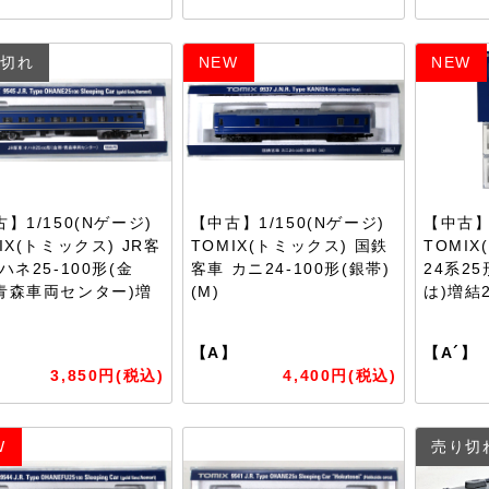
切れ
NEW
NEW
】1/150(Nゲージ)
【中古】1/150(Nゲージ)
【中古】1
IX(トミックス) JR客
TOMIX(トミックス) 国鉄
TOMIX
ハネ25-100形(金
客車 カニ24-100形(銀帯)
24系2
青森車両センター)増
(M)
は)増結
】
【A】
【A´】
3,850円(税込)
4,400円(税込)
W
売り切