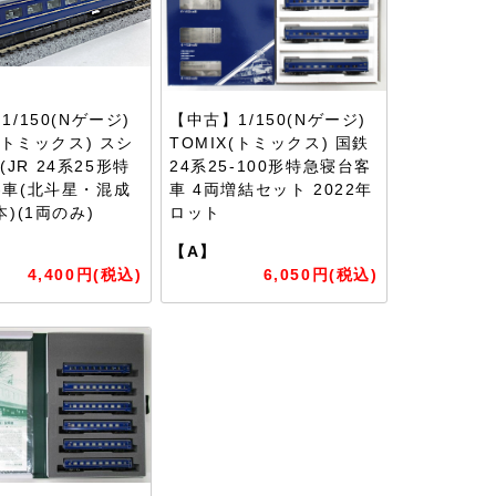
/150(Nゲージ)
【中古】1/150(Nゲージ)
X(トミックス) スシ
TOMIX(トミックス) 国鉄
 (JR 24系25形特
24系25-100形特急寝台客
車(北斗星・混成
車 4両増結セット 2022年
本)(1両のみ)
ロット
【A】
4,400円(税込)
6,050円(税込)