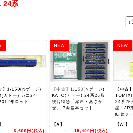
 24系
W
NEW
NEW
】1/150(Nゲージ)
【中古】1/150(Nゲージ)
【中古】1
O(カトー) カニ24-
KATO(カトー) 24系25形
TOMIX
 2012年ロット
寝台特急「瀬戸・あさか
24系2
ぜ」 7両基本セット
星・JR
結セッ
】
【A】
【A´】
6,600円(税込)
15,400円(税込)