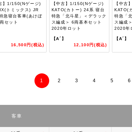
】1/150(Nゲージ)
【中古】1/150(Nゲージ)
【中古】1
IX(トミックス) JR
KATO(カトー) 24系 寝台
KATO(
系特急寝台客車(あけぼ
特急「北斗星」＜デラック
特急「
7両セット
ス編成＞ 6両基本セット
ス編成＞
2020年ロット
2020
】
【A´】
【A´】
16,500円(税込)
12,100円(税込)
1
2
3
4
5
6
客車