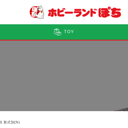
TOY
鉄 形式別(N)