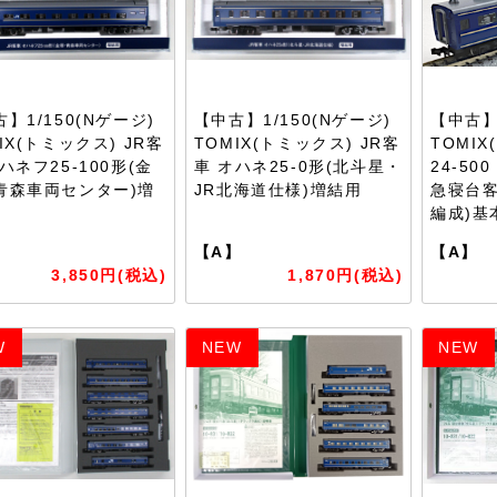
】1/150(Nゲージ)
【中古】1/150(Nゲージ)
【中古】1
IX(トミックス) JR客
TOMIX(トミックス) JR客
TOMI
ハネフ25-100形(金
車 オハネ25-0形(北斗星・
24-500
青森車両センター)増
JR北海道仕様)増結用
急寝台客
編成)基
】
【A】
【A】
3,850円(税込)
1,870円(税込)
W
NEW
NEW