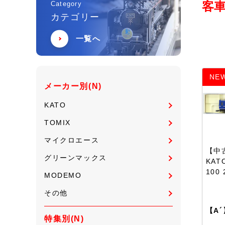
客車
Category
カテゴリー
一覧へ
NE
メーカー別(N)
KATO
TOMIX
マイクロエース
【中古
グリーンマックス
KAT
100
MODEMO
その他
【A´
特集別(N)