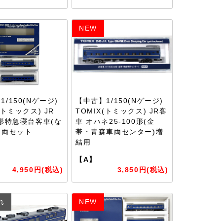
NEW
/150(Nゲージ)
【中古】1/150(Nゲージ)
(トミックス) JR
TOMIX(トミックス) JR客
5形特急寝台客車(な
車 オハネ25-100形(金
2両セット
帯・青森車両センター)増
結用
【A】
4,950円(税込)
3,850円(税込)
れ
NEW