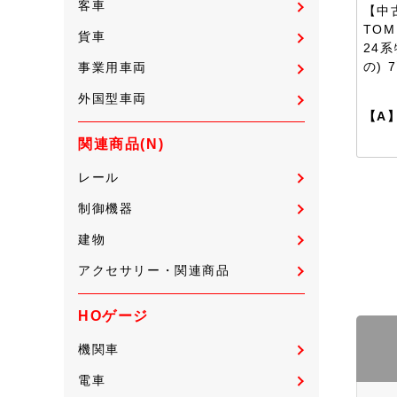
客車
【中古
TOM
貨車
24
の) 
事業用車両
外国型車両
【A
関連商品(N)
レール
制御機器
建物
アクセサリー・関連商品
HOゲージ
機関車
電車