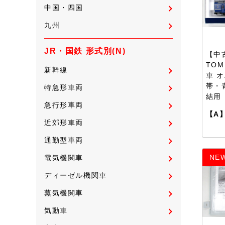
中国・四国
九州
JR・国鉄 形式別(N)
【中古
TOM
新幹線
車 オ
帯・
特急形車両
結用
急行形車両
【A
近郊形車両
通勤型車両
NE
電気機関車
ディーゼル機関車
蒸気機関車
気動車