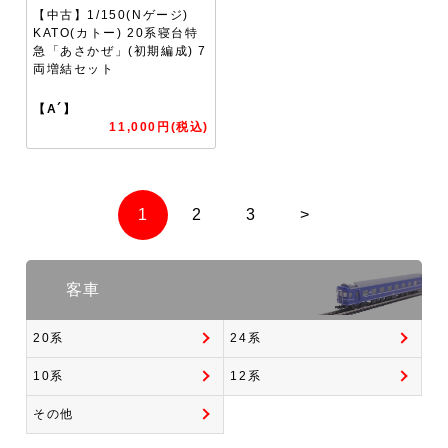
【中古】1/150(Nゲージ)
KATO(カトー) 20系寝台特
急「あさかぜ」(初期編成) 7
両増結セット
【A´】
11,000円(税込)
1
2
3
>
客車
20系
24系
10系
12系
その他