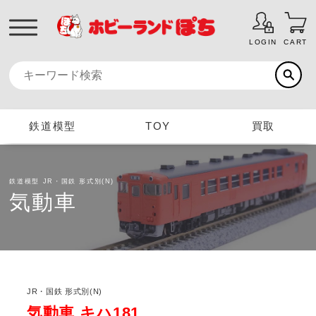
LOGIN
CART
鉄道模型
TOY
買取
鉄道模型
JR・国鉄 形式別(N)
気動車
JR・国鉄 形式別(N)
気動車 キハ181