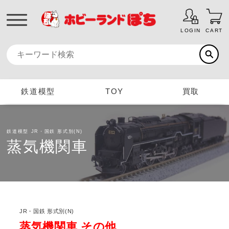
LOGIN
CART
鉄道模型
TOY
買取
鉄道模型
JR・国鉄 形式別(N)
蒸気機関車
JR・国鉄 形式別(N)
蒸気機関車 その他