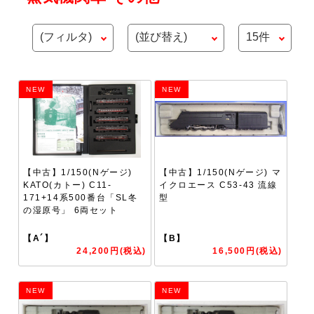
NEW
NEW
【中古】1/150(Nゲージ)
【中古】1/150(Nゲージ) マ
KATO(カトー) C11-
イクロエース C53-43 流線
171+14系500番台「SL冬
型
の湿原号」 6両セット
【A´】
【B】
24,200円(税込)
16,500円(税込)
NEW
NEW