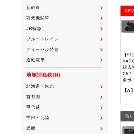
新幹線
NE
蒸気機関車
JR特急
ブルートレイン
ディーゼル特急
【中古
通勤電車
KAT
駅店
C57
地域別私鉄(N)
角ボ
北海道・東北
【A
首都圏
甲信越
売り
中部・北陸
近畿