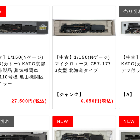
W
売り切
】1/150(Nゲージ)
【中古】1/150(Nゲージ)
【中古】1
O(カトー) KATO京都
マイクロエース C57-177
KATO(
特製品 蒸気機関車
3次型 北海道タイプ
デフ付
 110号機 亀山機関区
イラー
】
【ジャンク】
【A】
27,500円(税込)
6,050円(税込)
切れ
NEW
NEW