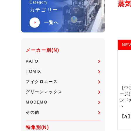
蒸気
Category
カテゴリー
一覧へ
NE
メーカー別(N)
KATO
TOMIX
マイクロエース
【中
グリーンマックス
ージ)
ンドカ
MODEMO
＞
その他
【A
特集別(N)