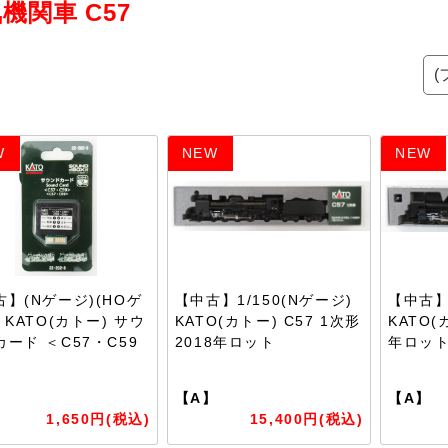
機関車 C57
W
NEW
NEW
古】(Nゲージ)(HOゲ
【中古】1/150(Nゲージ)
【中古】1
 KATO(カトー) サウ
KATO(カトー) C57 1次形
KATO(
ード ＜C57・C59
2018年ロット
年ロッ
】
【A】
【A】
1,650円(税込)
15,400円(税込)