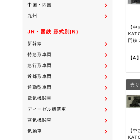
中国・四国
九州
【中古
JR・国鉄 形式別(N)
KAT
門鉄
新幹線
特急形車両
【A
急行形車両
近郊形車両
売り
通勤型車両
電気機関車
ディーゼル機関車
蒸気機関車
【中古
気動車
KAT