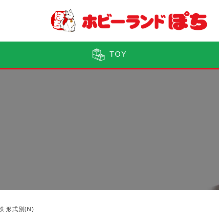
TOY
鉄 形式別(N)