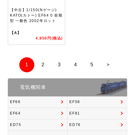
【中古】1/150(Nゲージ)
KATO(カトー) EF64 0 前期
型 一般色 2002年ロット
【A】
4,950円(税込)
1
2
3
4
5
>
電気機関車
EF66
EF58
EF64
EF81
ED75
ED76