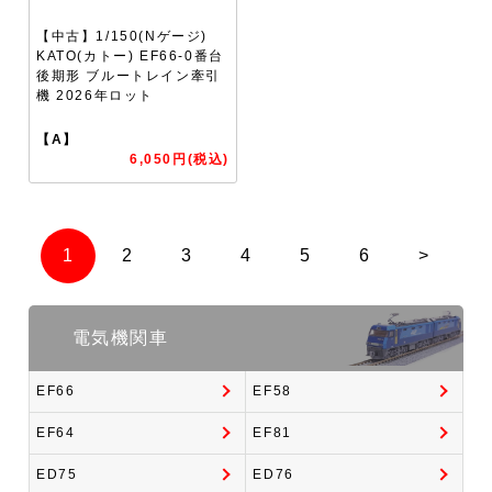
【中古】1/150(Nゲージ)
KATO(カトー) EF66-0番台
後期形 ブルートレイン牽引
機 2026年ロット
【A】
6,050円(税込)
1
2
3
4
5
6
>
電気機関車
EF66
EF58
EF64
EF81
ED75
ED76