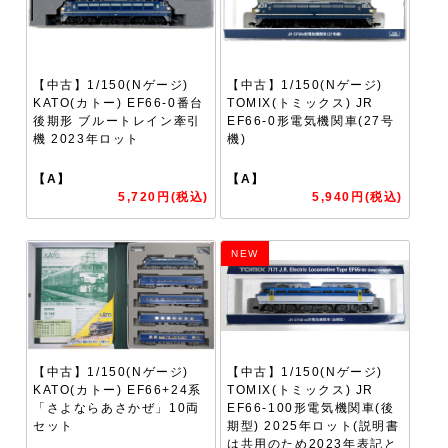
【中古】1/150(Nゲージ)
【中古】1/150(Nゲージ)
KATO(カトー) EF66-0番台
TOMIX(トミックス) JR
後期形 ブルートレイン牽引
EF66-0形電気機関車(27号
機 2023年ロット
機)
【A】
【A】
5,720円(税込)
5,940円(税込)
NEW
【中古】1/150(Nゲージ)
【中古】1/150(Nゲージ)
KATO(カトー) EF66+24系
TOMIX(トミックス) JR
「さよならあさかぜ」10両
EF66-100形電気機関車(後
セット
期型) 2025年ロット(説明書
は共用のため2023年表記と