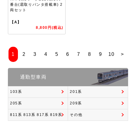
番台(霜取りパンタ搭載車) 2
両セット
【A】
8,800円(税込)
1
2
3
4
5
6
7
8
9
10
>
通勤型車両
103系
201系
205系
209系
811系 813系 817系 819系
その他