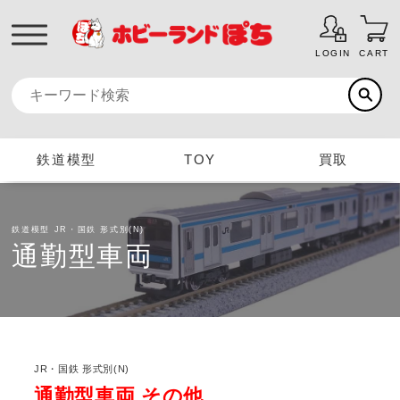
LOGIN
CART
鉄道模型
TOY
買取
鉄道模型
JR・国鉄 形式別(N)
通勤型車両
JR・国鉄 形式別(N)
通勤型車両 その他