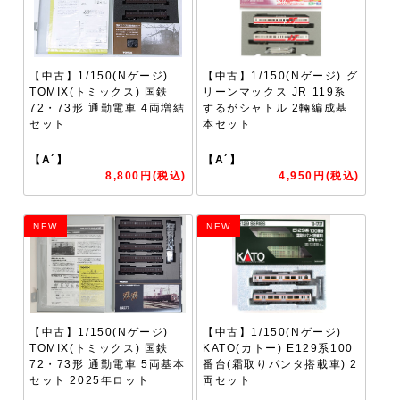
【中古】1/150(Nゲージ)
【中古】1/150(Nゲージ) グ
TOMIX(トミックス) 国鉄
リーンマックス JR 119系
72・73形 通勤電車 4両増結
するがシャトル 2輛編成基
セット
本セット
【A´】
【A´】
8,800円(税込)
4,950円(税込)
NEW
NEW
【中古】1/150(Nゲージ)
【中古】1/150(Nゲージ)
TOMIX(トミックス) 国鉄
KATO(カトー) E129系100
72・73形 通勤電車 5両基本
番台(霜取りパンタ搭載車) 2
セット 2025年ロット
両セット