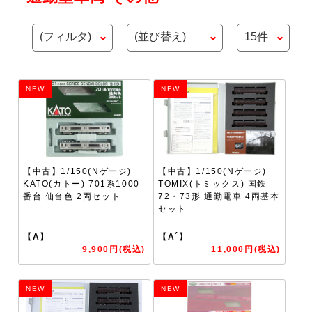
NEW
NEW
【中古】1/150(Nゲージ)
【中古】1/150(Nゲージ)
KATO(カトー) 701系1000
TOMIX(トミックス) 国鉄
番台 仙台色 2両セット
72・73形 通勤電車 4両基本
セット
【A】
【A´】
9,900円(税込)
11,000円(税込)
NEW
NEW