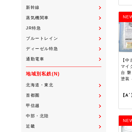
新幹線
NE
蒸気機関車
JR特急
ブルートレイン
ディーゼル特急
通勤電車
【中古
マイ
台 
地域別私鉄(N)
塗装
北海道・東北
【A´
首都圏
甲信越
中部・北陸
NE
近畿