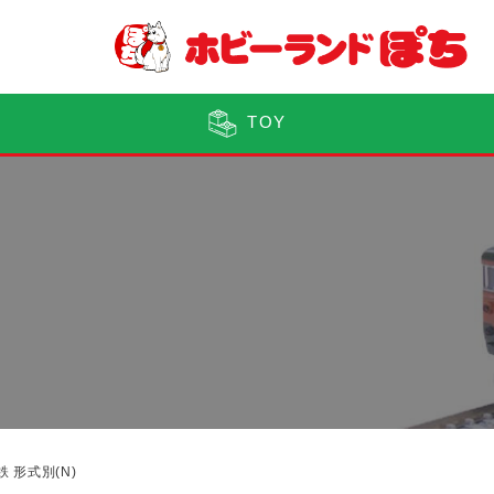
TOY
鉄 形式別(N)