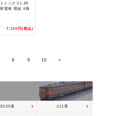
(トミックス) JR
近郊電車 増結 4両
7,150円(税込)
8
9
10
>
E235系
211系