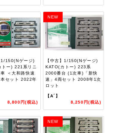
NEW
/150(Nゲージ)
【中古】1/150(Nゲージ)
カトー) 221系リニ
KATO(カトー) 223系
車 ＜大和路快速
2000番台 (1次車)「新快
基本セット 2022年
速」4両セット 2008年1次
ロット
【A´】
8,800円(税込)
8,250円(税込)
NEW