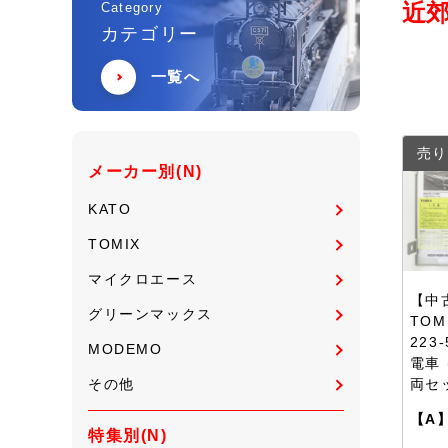
近郊
Category
カテゴリー
一覧へ
売り
メーカー別(N)
KATO
TOMIX
マイクロエース
【中古
グリーンマックス
TOM
223
MODEMO
電車 
その他
両セ
【A
特集別(N)