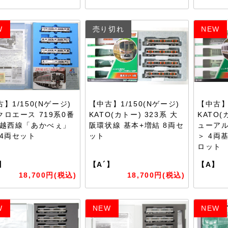
W
売り切れ
NEW
】1/150(Nゲージ)
【中古】1/150(Nゲージ)
【中古】1
クロエース 719系0番
KATO(カトー) 323系 大
KATO(
磐越西線「あかべぇ」
阪環状線 基本+増結 8両セ
ューアル
 4両セット
ット
＞ 4両
ロット
】
【A´】
【A】
18,700円(税込)
18,700円(税込)
W
NEW
NEW