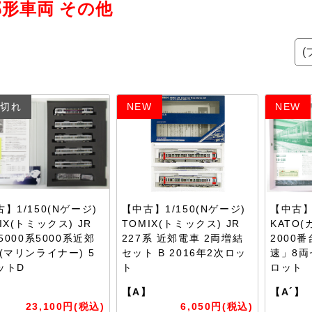
形車両 その他
切れ
NEW
NEW
】1/150(Nゲージ)
【中古】1/150(Nゲージ)
【中古】1
IX(トミックス) JR
TOMIX(トミックス) JR
KATO(
-5000系5000系近郊
227系 近郊電車 2両増結
2000番
(マリンライナー) 5
セット B 2016年2次ロッ
速」8両
ットD
ト
ロット
】
【A】
【A´】
23,100円(税込)
6,050円(税込)