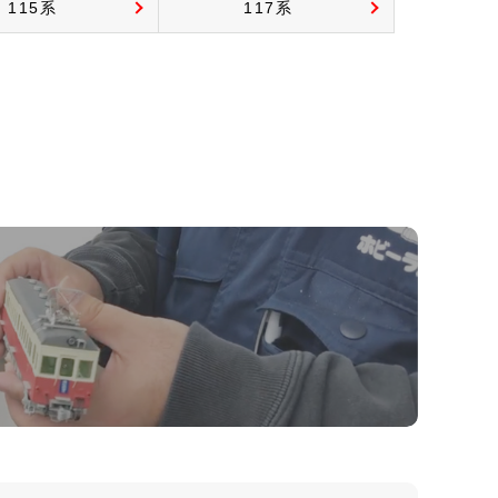
115系
117系