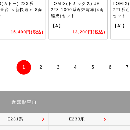
O(カトー) 223系
TOMIX(トミックス) JR
TOMIX
0番台 ＜新快速＞ 8両
223-1000系近郊電車(4両
221系
ト
編成)セット
セット
】
【A】
【A´】
15,400円(税込)
13,200円(税込)
1
2
3
4
5
6
7
近郊形車両
E231系
E233系