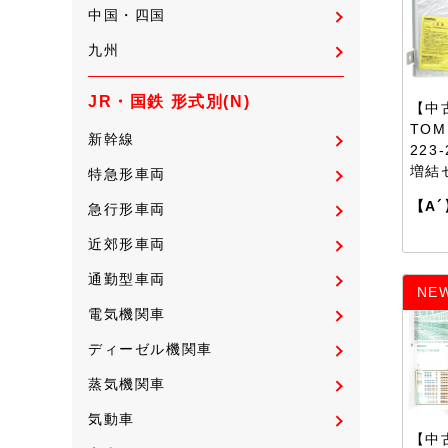
中国・四国
九州
JR・国鉄 形式別(N)
【中古
TOM
新幹線
223
増結
特急形車両
【A´
急行形車両
近郊形車両
通勤型車両
NE
電気機関車
ディーゼル機関車
蒸気機関車
気動車
【中古