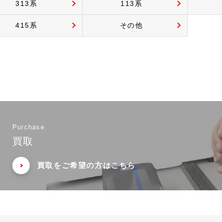
313系
113系
415系
その他
Purchase
買取
買取をご希望の方はこちら