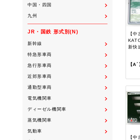
中国・四国
九州
JR・国鉄 形式別(N)
【中古
KAT
新幹線
新快
特急形車両
【A´
急行形車両
近郊形車両
通勤型車両
電気機関車
ディーゼル機関車
蒸気機関車
気動車
【中古