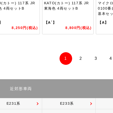
O(カトー) 117系 JR
KATO(カトー) 117系 JR
マイクロ
色 4両セットB
東海色 4両セットB
0100
基本セ
】
【A´】
【A】
8,250円(税込)
8,800円(税込)
1
2
3
4
近郊形車両
E231系
E233系