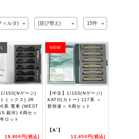
れ
NEW
/150(Nゲージ)
【中古】1/150(Nゲージ)
(トミックス) JR
KATO(カトー) 117系 ＜
000系 電車 (WEST
新快速＞ 6両セット
SS 銀河) 6両セッ
25年ロット
【A´】
19,800円(税込)
12,650円(税込)