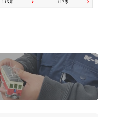
115系
117系