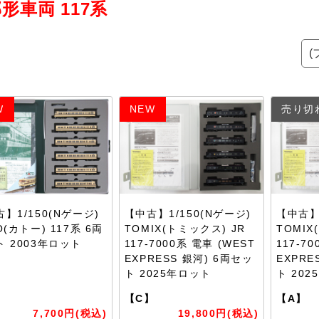
形車両 117系
W
NEW
売り切
】1/150(Nゲージ)
【中古】1/150(Nゲージ)
【中古】1
O(カトー) 117系 6両
TOMIX(トミックス) JR
TOMIX
ト 2003年ロット
117-7000系 電車 (WEST
117-7
EXPRESS 銀河) 6両セッ
EXPRE
ト 2025年ロット
ト 20
】
【C】
【A】
7,700円(税込)
19,800円(税込)