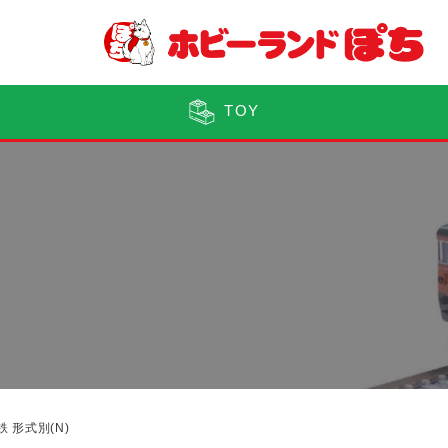
TOY
鉄 形式別(N)