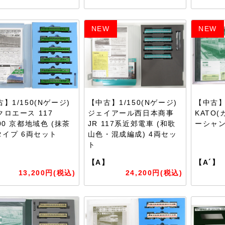
NEW
NEW
】1/150(Nゲージ)
【中古】1/150(Nゲージ)
【中古】1
クロエース 117
ジェイアール西日本商事
KATO(
00 京都地域色 (抹茶
JR 117系近郊電車 (和歌
ーシャン
タイプ 6両セット
山色・混成編成) 4両セッ
ト
】
【A】
【A´】
13,200円(税込)
24,200円(税込)