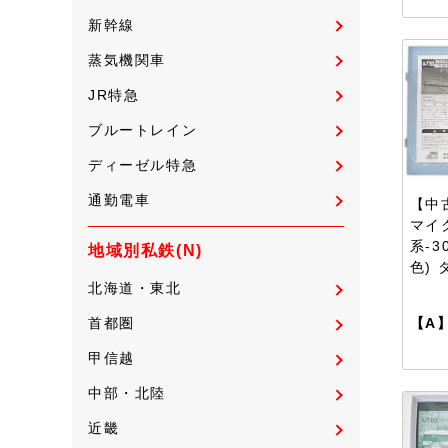
新幹線
蒸気機関車
JR特急
ブルートレイン
ディーゼル特急
通勤電車
【中古
マイ
系-3
地域別私鉄(N)
色) 
北海道・東北
【A
首都圏
甲信越
中部・北陸
近畿