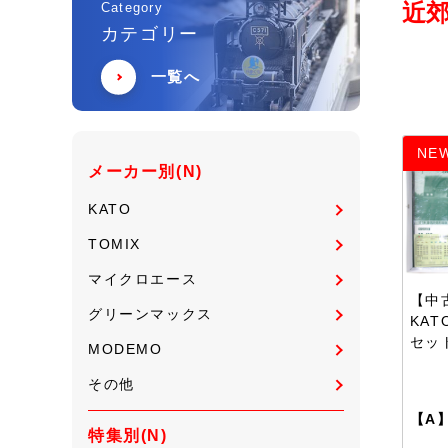
近郊
Category
カテゴリー
一覧へ
NE
メーカー別(N)
KATO
TOMIX
マイクロエース
【中古
グリーンマックス
KAT
セッ
MODEMO
その他
【A
特集別(N)