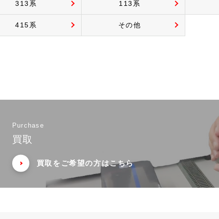
313系
113系
415系
その他
Purchase
買取
買取をご希望の方はこちら