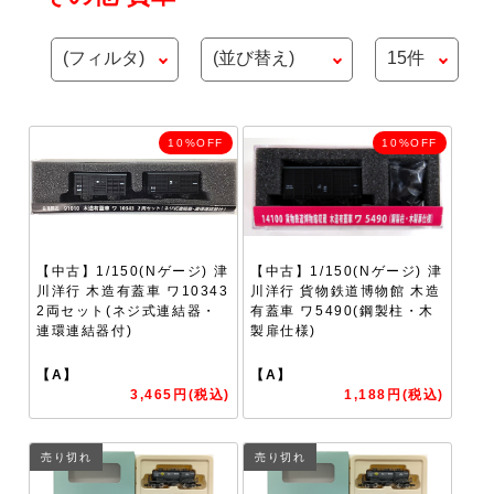
10%OFF
10%OFF
【中古】1/150(Nゲージ) 津
【中古】1/150(Nゲージ) 津
川洋行 木造有蓋車 ワ10343
川洋行 貨物鉄道博物館 木造
2両セット(ネジ式連結器・
有蓋車 ワ5490(鋼製柱・木
連環連結器付)
製扉仕様)
【A】
【A】
3,465円(税込)
1,188円(税込)
売り切れ
売り切れ