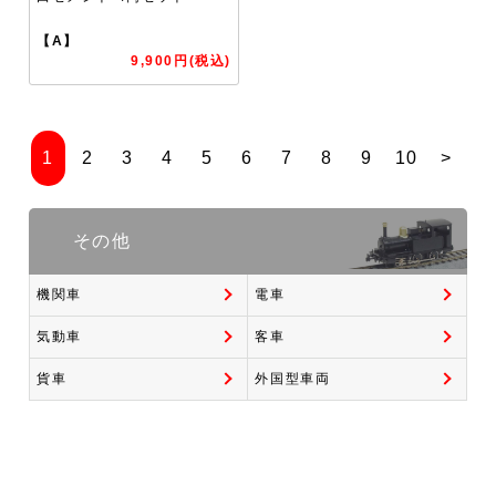
【A】
9,900円(税込)
1
2
3
4
5
6
7
8
9
10
>
その他
機関車
電車
気動車
客車
貨車
外国型車両