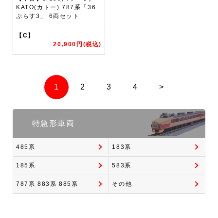
KATO(カトー) 787系「36
ぷらす3」 6両セット
【C】
20,900円(税込)
1
2
3
4
>
特急形車両
485系
183系
185系
583系
787系 883系 885系
その他