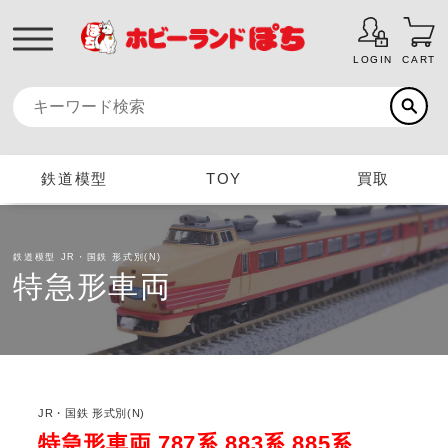
LOGIN
CART
鉄道模型
TOY
買取
鉄道模型
JR・国鉄 形式別(N)
特急形車両
JR・国鉄 形式別(N)
特急形車両 787系 883系 885系