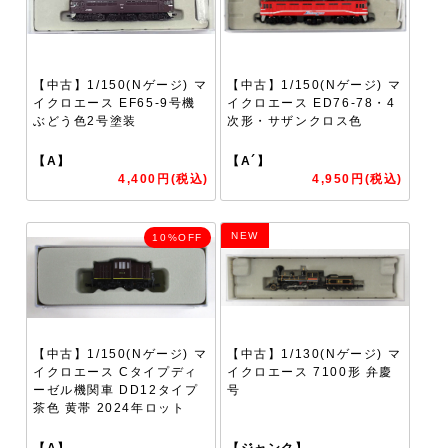
【中古】1/150(Nゲージ) マ
【中古】1/150(Nゲージ) マ
イクロエース EF65-9号機
イクロエース ED76-78・4
ぶどう色2号塗装
次形・サザンクロス色
【A】
【A´】
4,400円(税込)
4,950円(税込)
NEW
10%OFF
【中古】1/150(Nゲージ) マ
【中古】1/130(Nゲージ) マ
イクロエース Cタイプディ
イクロエース 7100形 弁慶
ーゼル機関車 DD12タイプ
号
茶色 黄帯 2024年ロット
【A】
【ジャンク】