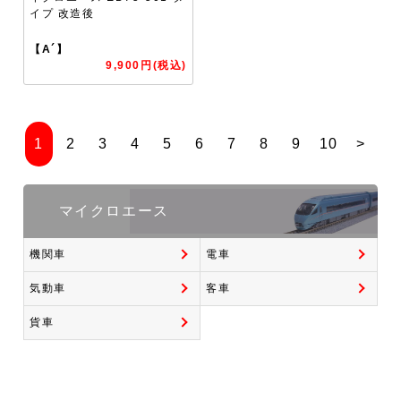
イプ 改造後
【A´】
9,900円(税込)
1
2
3
4
5
6
7
8
9
10
>
マイクロエース
機関車
電車
気動車
客車
貨車