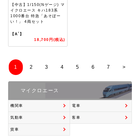
【中古】1/150(Nゲージ) マ
イクロエース キハ183系
1000番台 特急「あそぼー
い！」 4両セット
【A´】
18,700円(税込)
1
2
3
4
5
6
7
>
マイクロエース
機関車
電車
気動車
客車
貨車