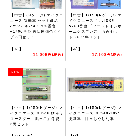
【中古】(Nゲージ) マイクロ
【中古】1/150(Nゲージ) マ
エース 気動車 セット商品
イクロエース キハ183系
A5937 キハ40-700番台
5200番台 「ノースレインボ
+1700番台 復活国鉄色タイ
ーエクスプレス」 5両セッ
プ 3両セット
ト 2007年ロット
【A´】
【A´】
11,000円(税込)
17,600円(税込)
NEW
【中古】1/150(Nゲージ) マ
【中古】1/150(Nゲージ) マ
イクロエース キハ48 びゅう
イクロエース キハ40-2095
コースター「風っこ」冬姿
更新車 ｢目玉おやじ列車｣
2両セット