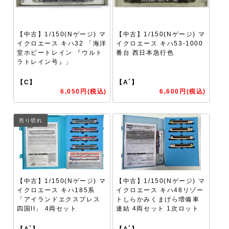
【中古】1/150(Nゲージ) マ
【中古】1/150(Nゲージ) マ
イクロエース キハ32 「海洋
イクロエース キハ53-1000
堂ホビートレイン 『ウルト
番台 西日本急行色
ラトレイン号』」
【C】
【A´】
6,050円(税込)
6,600円(税込)
売り切れ
【中古】1/150(Nゲージ) マ
【中古】1/150(Nゲージ) マ
イクロエース キハ185系
イクロエース キハ48リゾー
「アイランドエクスプレス
トしらかみくまげら増備車
四国II」 4両セット
連結 4両セット 1次ロット
【A´】
【A´】