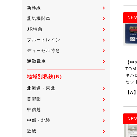
新幹線
NE
蒸気機関車
JR特急
ブルートレイン
ディーゼル特急
通勤電車
【中古
TOM
キハ
地域別私鉄(N)
セッ
北海道・東北
【A
首都圏
甲信越
NE
中部・北陸
近畿