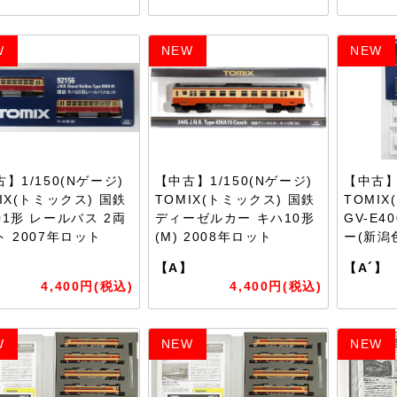
W
NEW
NEW
】1/150(Nゲージ)
【中古】1/150(Nゲージ)
【中古】1
IX(トミックス) 国鉄
TOMIX(トミックス) 国鉄
TOMIX
01形 レールバス 2両
ディーゼルカー キハ10形
GV-E
ト 2007年ロット
(M) 2008年ロット
ー(新潟
】
【A】
【A´】
4,400円(税込)
4,400円(税込)
W
NEW
NEW