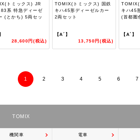
IX(トミックス) JR
TOMIX(トミックス) 国鉄
TOMI
183系 特急ディーゼ
キハ45形ディーゼルカー
キハ45
 (とかち) 5両セッ
2両セット
(首都圏
】
【A´】
【A´】
28,600円(税込)
13,750円(税込)
1
2
3
4
5
6
7
TOMIX
機関車
電車