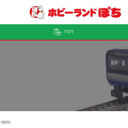
TOY
別(N)