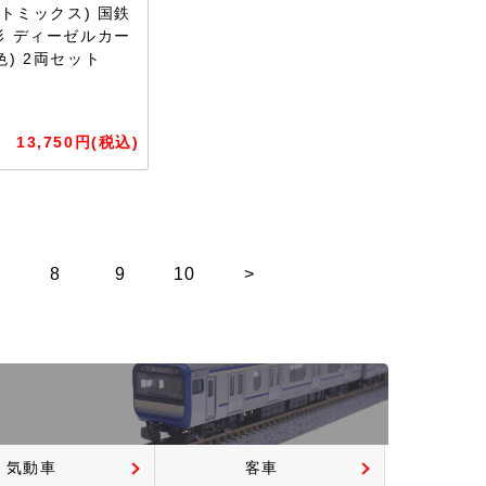
X(トミックス) 国鉄
形 ディーゼルカー
色) 2両セット
13,750円(税込)
8
9
10
>
気動車
客車