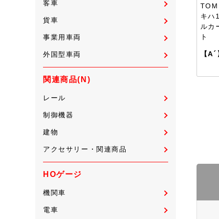
客車
TOM
キハ
貨車
ルカー
ト
事業用車両
【A´
外国型車両
関連商品(N)
レール
制御機器
建物
アクセサリー・関連商品
HOゲージ
機関車
電車