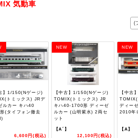
MIX 気動車
W
NEW
NEW
】1/150(Nゲージ)
【中古】1/150(Nゲージ)
【中古】1
IX(トミックス) JRデ
TOMIX(トミックス) JR
TOMI
ゼルカー キハ40
キハ40-1700形 ディーゼ
ディーゼ
00形(タイフォン撤去
ルカー (山明紫水) 2両セ
2010
M)
ット
】
【A´】
【A】
6,600円(税込)
12,100円(税込)