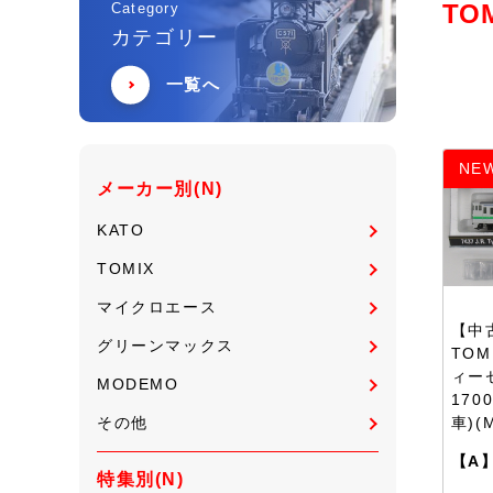
TO
Category
カテゴリー
一覧へ
NE
メーカー別(N)
KATO
TOMIX
マイクロエース
【中古
グリーンマックス
TOM
ィー
MODEMO
17
その他
車)(
【A
特集別(N)