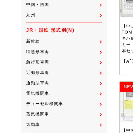
中国・四国
九州
【中古
JR・国鉄 形式別(N)
TOM
キハ
新幹線
カー 
本セ
特急形車両
【A´
急行形車両
近郊形車両
通勤型車両
NE
電気機関車
ディーゼル機関車
蒸気機関車
気動車
【中古