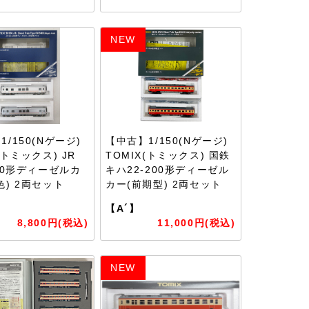
NEW
/150(Nゲージ)
【中古】1/150(Nゲージ)
(トミックス) JR
TOMIX(トミックス) 国鉄
400形ディーゼルカ
キハ22-200形ディーゼル
色) 2両セット
カー(前期型) 2両セット
【A´】
8,800円(税込)
11,000円(税込)
NEW