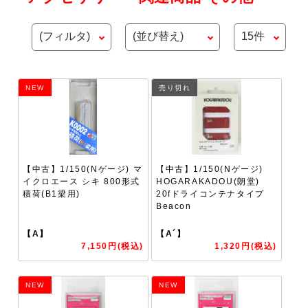
NEW
売り切れ
【中古】1/150(Nゲージ) マ
【中古】1/150(Nゲージ)
イクロエース シキ 800形式
HOGARAKADOU(朗堂)
積荷(B1梁用)
20fドライコンテナタイプ
Beacon
【A】
【A´】
7,150円(税込)
1,320円(税込)
NEW
NEW