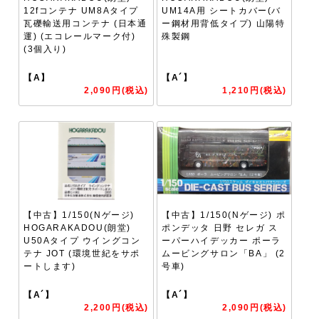
12fコンテナ UM8Aタイプ
UM14A用 シートカバー(バ
瓦礫輸送用コンテナ (日本通
ー鋼材用背低タイプ) 山陽特
運) (エコレールマーク付)
殊製鋼
(3個入り)
【A】
【A´】
2,090円(税込)
1,210円(税込)
【中古】1/150(Nゲージ)
【中古】1/150(Nゲージ) ポ
HOGARAKADOU(朗堂)
ポンデッタ 日野 セレガ ス
U50Aタイプ ウイングコン
ーパーハイデッカー ポーラ
テナ JOT (環境世紀をサポ
ムービングサロン「BA」 (2
ートします)
号車)
【A´】
【A´】
2,200円(税込)
2,090円(税込)