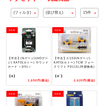
NEW
NEW
【中古】(Nゲージ)(HOゲー
【中古】1/150(Nゲージ)
ジ) KATO(カトー) サウンド
KATO(カトー) TCM フォー
カード ＜D51＞
クリフト FD115(JR貨物色)
【A】
【A´】
1,650円(税込)
2,420円(税込)
NEW
NEW