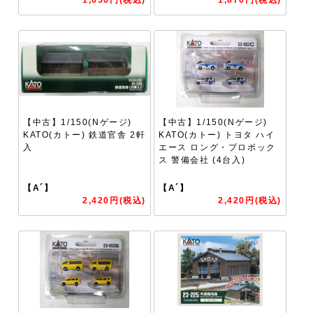
【中古】1/150(Nゲージ)
【中古】1/150(Nゲージ)
KATO(カトー) 鉄道官舎 2軒
KATO(カトー) トヨタ ハイ
入
エース ロング・プロボック
ス 警備会社 (4台入)
【A´】
【A´】
2,420円(税込)
2,420円(税込)