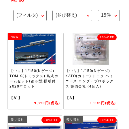
NEW
20%OFF
【中古】1/150(Nゲージ)
【中古】1/150(Nゲージ)
TOMIX(トミックス) 島式ホ
KATO(カトー) トヨタ ハイ
ームセット(都市型)照明付
エース ロング・プロボック
2020年ロット
ス 警備会社 (4台入)
【A´】
【A】
9,350円(税込)
1,936円(税込)
売り切れ
売り切れ
20%OFF
20%OFF