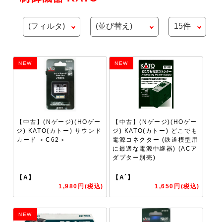
NEW
NEW
【中古】(Nゲージ)(HOゲー
【中古】(Nゲージ)(HOゲー
ジ) KATO(カトー) サウンド
ジ) KATO(カトー) どこでも
カード ＜C62＞
電源コネクター (鉄道模型用
に最適な電源中継器) (ACア
ダプター別売)
【A】
【A´】
1,980円(税込)
1,650円(税込)
NEW