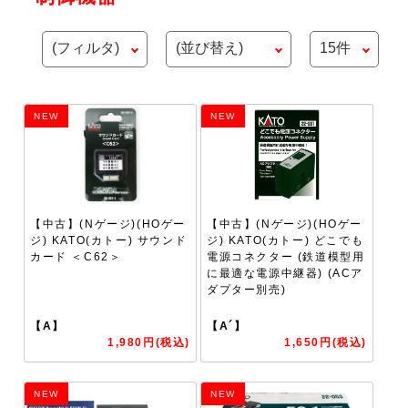
NEW
NEW
【中古】(Nゲージ)(HOゲー
【中古】(Nゲージ)(HOゲー
ジ) KATO(カトー) サウンド
ジ) KATO(カトー) どこでも
カード ＜C62＞
電源コネクター (鉄道模型用
に最適な電源中継器) (ACア
ダプター別売)
【A】
【A´】
1,980円(税込)
1,650円(税込)
NEW
NEW