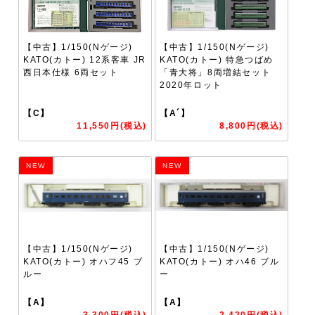
【中古】1/150(Nゲージ)
【中古】1/150(Nゲージ)
KATO(カトー) 12系客車 JR
KATO(カトー) 特急つばめ
西日本仕様 6両セット
「青大将」8両増結セット
2020年ロット
【C】
【A´】
11,550円(税込)
8,800円(税込)
NEW
NEW
【中古】1/150(Nゲージ)
【中古】1/150(Nゲージ)
KATO(カトー) オハフ45 ブ
KATO(カトー) オハ46 ブル
ルー
ー
【A】
【A】
3,300円(税込)
2,420円(税込)