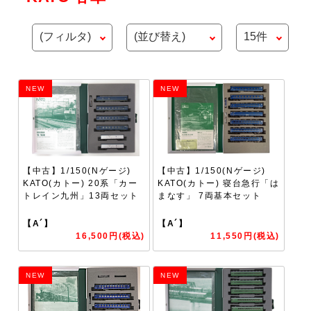
NEW
NEW
【中古】1/150(Nゲージ)
【中古】1/150(Nゲージ)
KATO(カトー) 20系「カー
KATO(カトー) 寝台急行「は
トレイン九州」13両セット
まなす」 7両基本セット
【A´】
【A´】
16,500円(税込)
11,550円(税込)
NEW
NEW