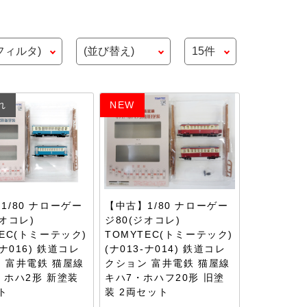
れ
NEW
1/80 ナローゲー
【中古】1/80 ナローゲー
ジオコレ)
ジ80(ジオコレ)
TEC(トミーテック)
TOMYTEC(トミーテック)
-ナ016) 鉄道コレ
(ナ013-ナ014) 鉄道コレ
 富井電鉄 猫屋線
クション 富井電鉄 猫屋線
・ホハ2形 新塗装
キハ7・ホハフ20形 旧塗
ト
装 2両セット