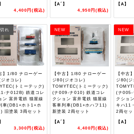
】
【A´】
【A】
4,400円(税込)
4,950円(税込)
切れ
NEW
NEW
古】1/80 ナローゲー
【中古】1/80 ナローゲー
【中古】
(ジオコレ)
ジ80(ジオコレ)
ジ80(
YTEC(トミーテック)
TOMYTEC(トミーテック)
TOMY
11-ナ012B) 鉄道コレ
(ナ009-ナ010) 鉄道コレ
(ナ005
ョン 富井電鉄 猫屋線
クション 富井電鉄 猫屋線
クション
車(DB1+ホト1+ホ
客車列車(DB1+ホハフ11)
キハ11
) 旧塗装 3両セット
新塗装 2両セット
2両セッ
】
【A´】
【A】
3,300円(税込)
4,400円(税込)