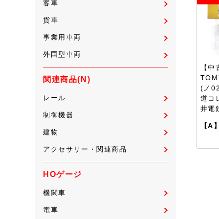
客車
貨車
事業用車両
外国型車両
【中古
TOM
関連商品(N)
(ノ0
レール
道コ
井電
制御機器
【A
建物
アクセサリー・関連商品
HOゲージ
機関車
電車