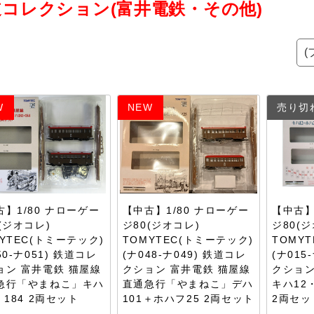
道コレクション(富井電鉄・その他)
W
NEW
売り切
古】1/80 ナローゲー
【中古】1/80 ナローゲー
【中古】
(ジオコレ)
ジ80(ジオコレ)
ジ80(
YTEC(トミーテック)
TOMYTEC(トミーテック)
TOMY
50-ナ051) 鉄道コレ
(ナ048-ナ049) 鉄道コレ
(ナ015
ョン 富井電鉄 猫屋線
クション 富井電鉄 猫屋線
クション
急行「やまねこ」キハ
直通急行「やまねこ」デハ
キハ12
・184 2両セット
101＋ホハフ25 2両セット
2両セッ