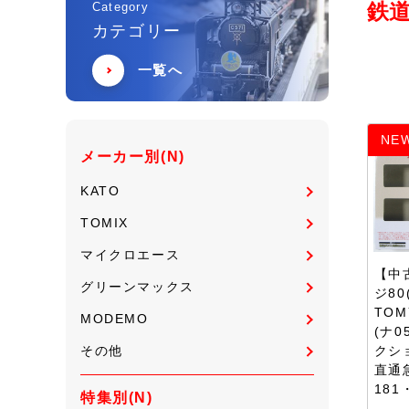
鉄
Category
カテゴリー
一覧へ
NE
メーカー別(N)
KATO
TOMIX
マイクロエース
【中
グリーンマックス
ジ80
TOM
MODEMO
(ナ0
その他
クシ
直通
181
特集別(N)