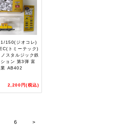
1/150(ジオコレ)
TEC(トミーテック)
3) ノスタルジック鉄
ション 第3弾 富
業 AB402
2,200円(税込)
6
>