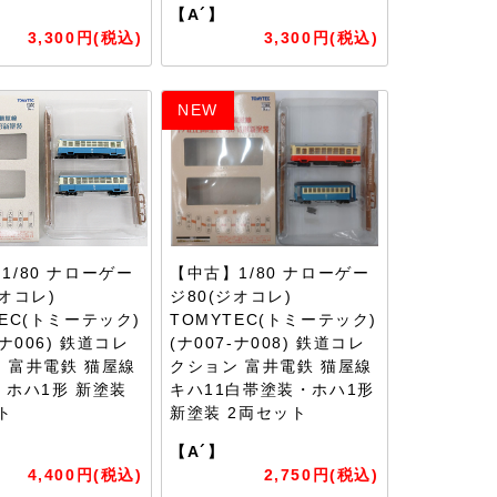
【A´】
3,300円(税込)
3,300円(税込)
NEW
1/80 ナローゲー
【中古】1/80 ナローゲー
ジオコレ)
ジ80(ジオコレ)
TEC(トミーテック)
TOMYTEC(トミーテック)
-ナ006) 鉄道コレ
(ナ007-ナ008) 鉄道コレ
 富井電鉄 猫屋線
クション 富井電鉄 猫屋線
・ホハ1形 新塗装
キハ11白帯塗装・ホハ1形
ト
新塗装 2両セット
【A´】
4,400円(税込)
2,750円(税込)