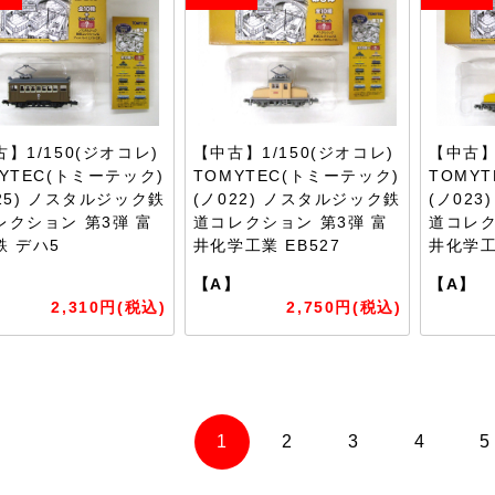
】1/150(ジオコレ)
【中古】1/150(ジオコレ)
【中古】
YTEC(トミーテック)
TOMYTEC(トミーテック)
TOMY
25) ノスタルジック鉄
(ノ022) ノスタルジック鉄
(ノ02
レクション 第3弾 富
道コレクション 第3弾 富
道コレク
鉄 デハ5
井化学工業 EB527
井化学工
】
【A】
【A】
2,310円(税込)
2,750円(税込)
1
2
3
4
5