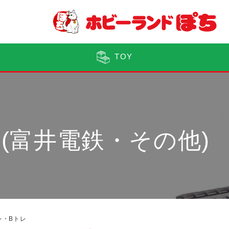
TOY
(富井電鉄・その他)
レ・Bトレ