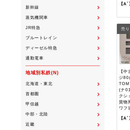
【A´
新幹線
蒸気機関車
JR特急
売り
ブルートレイン
ディーゼル特急
通勤電車
【中
地域別私鉄(N)
ジ80
TOM
北海道・東北
(ナ0
首都圏
クシ
貨物列
甲信越
ワフ1
中部・北陸
【A´
近畿