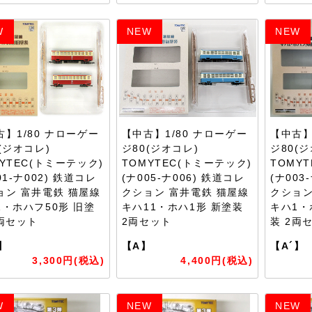
W
NEW
NEW
古】1/80 ナローゲー
【中古】1/80 ナローゲー
【中古】
(ジオコレ)
ジ80(ジオコレ)
ジ80(
YTEC(トミーテック)
TOMYTEC(トミーテック)
TOMY
01-ナ002) 鉄道コレ
(ナ005-ナ006) 鉄道コレ
(ナ003
ョン 富井電鉄 猫屋線
クション 富井電鉄 猫屋線
クション
1・ホハフ50形 旧塗
キハ11・ホハ1形 新塗装
キハ1・
2両セット
2両セット
装 2両
】
【A】
【A´】
3,300円(税込)
4,400円(税込)
W
NEW
NEW