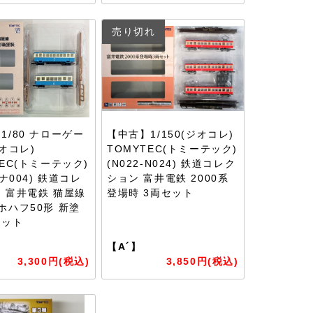
売り切れ
1/80 ナローゲー
【中古】1/150(ジオコレ)
ジオコレ)
TOMYTEC(トミーテック)
TEC(トミーテック)
(N022-N024) 鉄道コレク
-ナ004) 鉄道コレ
ション 富井電鉄 2000系
 富井電鉄 猫屋線
登場時 3両セット
ホハフ50形 新塗
セット
【A´】
3,300円(税込)
3,850円(税込)