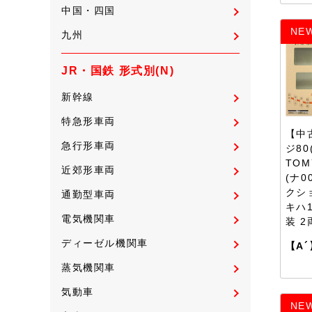
中国・四国
NE
九州
JR・国鉄 形式別(N)
新幹線
特急形車両
【中
急行形車両
ジ80
TOM
近郊形車両
(ナ0
クシ
通勤型車両
キハ
電気機関車
装 
ディーゼル機関車
【A´
蒸気機関車
気動車
NE