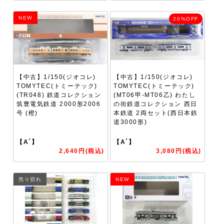
NEW
20%OFF
【中古】1/150(ジオコレ)
【中古】1/150(ジオコレ)
TOMYTEC(トミーテック)
TOMYTEC(トミーテック)
(TR048) 鉄道コレクション
(MT06甲-MT06乙) わたし
筑豊電気鉄道 2000形2006
の街鉄道コレクション 西日
号 (橙)
本鉄道 2両セット(西日本鉄
道3000形)
【A´】
【A´】
2,640円(税込)
3,080円(税込)
売り切れ
NEW