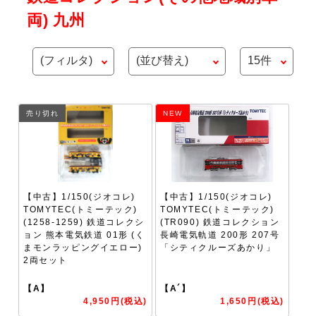
両) 九州
売り切れ
NEW
【中古】1/150(ジオコレ)
【中古】1/150(ジオコレ)
TOMYTEC(トミーテック)
TOMYTEC(トミーテック)
(1258-1259) 鉄道コレクシ
(TR090) 鉄道コレクション
ョン 熊本電気鉄道 01形 (く
長崎電気軌道 200形 207号
まモンラッピングイエロー)
「シティクルーズあかり」
2両セット
【A】
【A´】
4,950円(税込)
1,650円(税込)