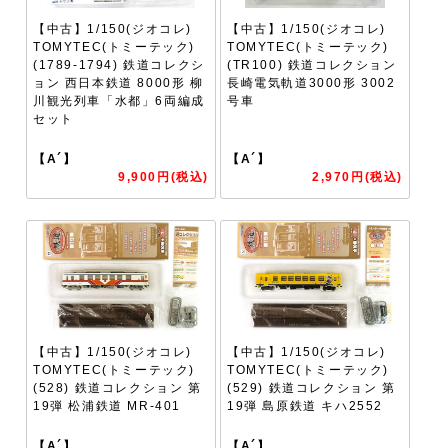
【中古】1/150(ジオコレ)
【中古】1/150(ジオコレ)
TOMYTEC(トミーテック)
TOMYTEC(トミーテック)
(1789-1794) 鉄道コレクシ
(TR100) 鉄道コレクション
ョン 西日本鉄道 8000形 柳
長崎電気軌道3000形 3002
川観光列車「水都」6両編成
号車
セット
【A´】
【A´】
9,900円(税込)
2,970円(税込)
【中古】1/150(ジオコレ)
【中古】1/150(ジオコレ)
TOMYTEC(トミーテック)
TOMYTEC(トミーテック)
(528) 鉄道コレクション 第
(529) 鉄道コレクション 第
19弾 松浦鉄道 MR-401
19弾 島原鉄道 キハ2552
【A´】
【A´】