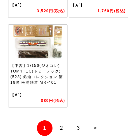
【A´】
【A´】
3,520円(税込)
1,760円(税込)
【中古】1/150(ジオコレ)
TOMYTEC(トミーテック)
(528) 鉄道コレクション 第
19弾 松浦鉄道 MR-401
【A´】
880円(税込)
1
2
3
>