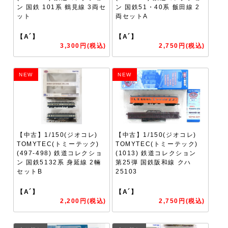
ン 国鉄 101系 鶴見線 3両セ
ン 国鉄51・40系 飯田線 2
ット
両セットA
【A´】
【A´】
3,300円(税込)
2,750円(税込)
NEW
NEW
【中古】1/150(ジオコレ)
【中古】1/150(ジオコレ)
TOMYTEC(トミーテック)
TOMYTEC(トミーテック)
(497-498) 鉄道コレクショ
(1013) 鉄道コレクション
ン 国鉄5132系 身延線 2輛
第25弾 国鉄阪和線 クハ
セットB
25103
【A´】
【A´】
2,200円(税込)
2,750円(税込)