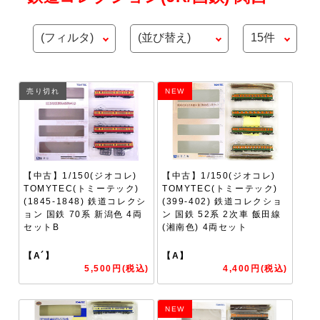
売り切れ
NEW
【中古】1/150(ジオコレ)
【中古】1/150(ジオコレ)
TOMYTEC(トミーテック)
TOMYTEC(トミーテック)
(1845-1848) 鉄道コレクシ
(399-402) 鉄道コレクショ
ョン 国鉄 70系 新潟色 4両
ン 国鉄 52系 2次車 飯田線
セットB
(湘南色) 4両セット
【A´】
【A】
5,500円(税込)
4,400円(税込)
NEW