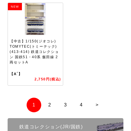
NEW
【中古】1/150(ジオコレ)
TOMYTEC(トミーテック)
(413-414) 鉄道コレクショ
ン 国鉄51・40系 飯田線 2
両セットA
【A´】
2,750円(税込)
1
2
3
4
>
鉄道コレクション(JR/国鉄)