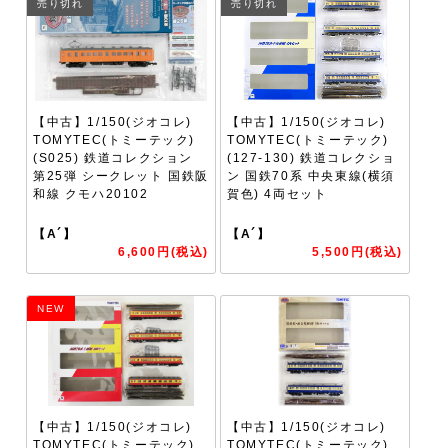
売り切れ
売り切れ
【中古】1/150(ジオコレ)
【中古】1/150(ジオコレ)
TOMYTEC(トミーテック)
TOMYTEC(トミーテック)
(S025) 鉄道コレクション
(127-130) 鉄道コレクショ
第25弾 シークレット 国鉄阪
ン 国鉄70系 中央東線(横須
和線 クモハ20102
賀色) 4両セット
【A´】
【A´】
6,600円(税込)
5,500円(税込)
NEW
【中古】1/150(ジオコレ)
【中古】1/150(ジオコレ)
TOMYTEC(トミーテック)
TOMYTEC(トミーテック)