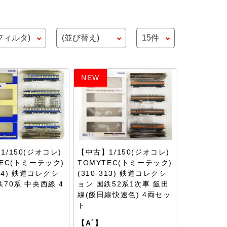
NEW
1/150(ジオコレ)
【中古】1/150(ジオコレ)
TEC(トミーテック)
TOMYTEC(トミーテック)
204) 鉄道コレクシ
(310-313) 鉄道コレクシ
鉄70系 中央西線 4
ョン 国鉄52系1次車 飯田
ト
線(飯田線快速色) 4両セッ
ト
【A´】