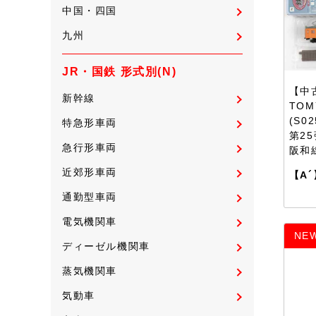
中国・四国
九州
JR・国鉄 形式別(N)
【中古
新幹線
TOM
(S0
特急形車両
第2
急行形車両
阪和線
近郊形車両
【A´
通勤型車両
電気機関車
NE
ディーゼル機関車
蒸気機関車
気動車