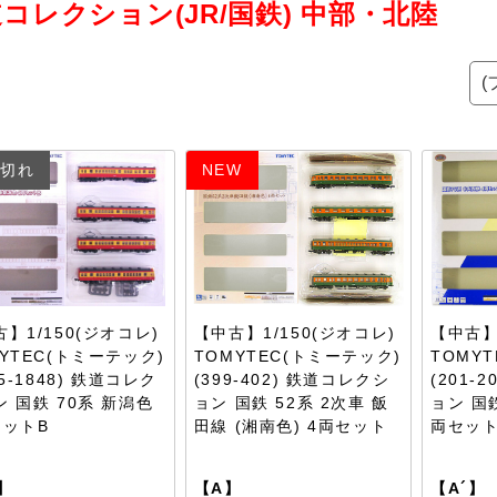
コレクション(JR/国鉄) 中部・北陸
切れ
NEW
】1/150(ジオコレ)
【中古】1/150(ジオコレ)
【中古】
YTEC(トミーテック)
TOMYTEC(トミーテック)
TOMY
45-1848) 鉄道コレク
(399-402) 鉄道コレクシ
(201-
 国鉄 70系 新潟色
ョン 国鉄 52系 2次車 飯
ョン 国
セットB
田線 (湘南色) 4両セット
両セッ
】
【A】
【A´】