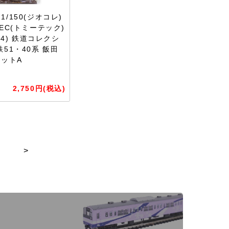
1/150(ジオコレ)
TEC(トミーテック)
414) 鉄道コレクシ
鉄51・40系 飯田
セットA
2,750円(税込)
>