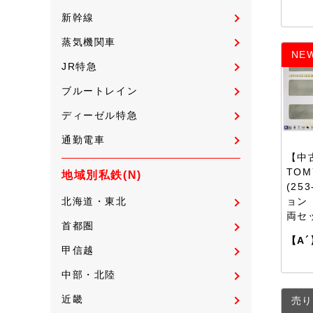
新幹線
蒸気機関車
NE
JR特急
ブルートレイン
ディーゼル特急
通勤電車
【中古
TOM
地域別私鉄(N)
(25
ョン 
北海道・東北
両セ
首都圏
【A´
甲信越
中部・北陸
近畿
売り