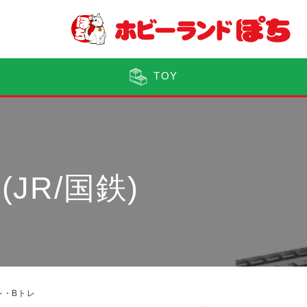
TOY
JR/国鉄)
レ・Bトレ