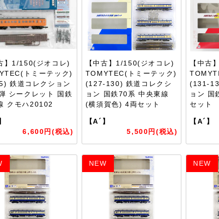
】1/150(ジオコレ)
【中古】1/150(ジオコレ)
【中古】
YTEC(トミーテック)
TOMYTEC(トミーテック)
TOMY
25) 鉄道コレクション
(127-130) 鉄道コレクシ
(131-
5弾 シークレット 国鉄
ョン 国鉄70系 中央東線
ョン 国
 クモハ20102
(横須賀色) 4両セット
セット
】
【A´】
【A´】
6,600円(税込)
5,500円(税込)
W
NEW
NEW