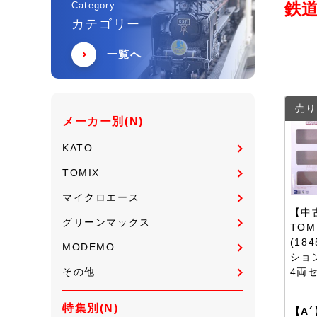
鉄道
Category
カテゴリー
一覧へ
売り
メーカー別(N)
KATO
TOMIX
マイクロエース
【中古
グリーンマックス
TOM
(18
MODEMO
ション
その他
4両
特集別(N)
【A´