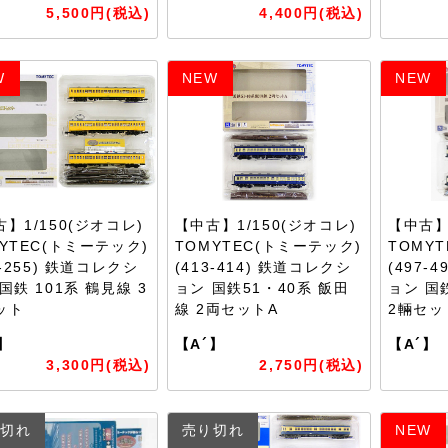
5,500円(税込)
4,400円(税込)
W
NEW
NEW
】1/150(ジオコレ)
【中古】1/150(ジオコレ)
【中古】
YTEC(トミーテック)
TOMYTEC(トミーテック)
TOMY
3-255) 鉄道コレクシ
(413-414) 鉄道コレクシ
(497-
国鉄 101系 鶴見線 3
ョン 国鉄51・40系 飯田
ョン 国
ット
線 2両セットA
2輛セッ
】
【A´】
【A´】
3,300円(税込)
2,750円(税込)
切れ
売り切れ
NEW