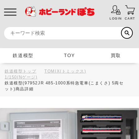
LOGIN
CART
鉄道模型
TOY
買取
鉄道模型トップ
TOMIX(トミックス)
1/150(Nゲージ)
鉄道模型(97952JR 485-1000系特急電車(こまくさ) 5両セ
ット)商品詳細