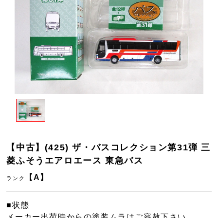
【中古】(425) ザ・バスコレクション第31弾 三
菱ふそうエアロエース 東急バス
【A】
ランク
■状態
メーカー出荷時からの塗装ムラはご容赦下さい