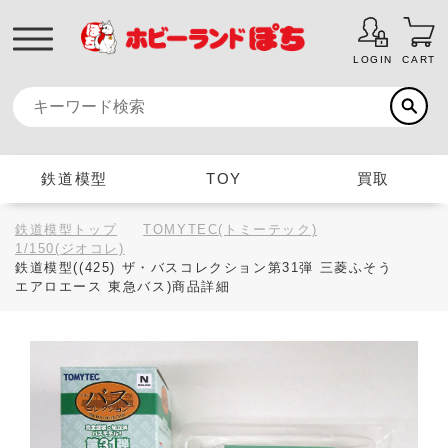
LOGIN
CART
鉄道模型
TOY
買取
鉄道模型トップ
TOMYTEC(トミーテック)
1/150(ジオコレ)
鉄道模型((425) ザ・バスコレクション第31弾 三菱ふそう
エアロエース 東急バス)商品詳細