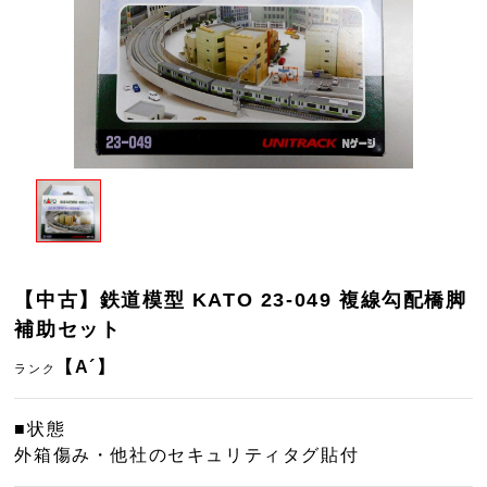
【中古】鉄道模型 KATO 23-049 複線勾配橋脚
補助セット
【A´】
ランク
■状態
外箱傷み・他社のセキュリティタグ貼付