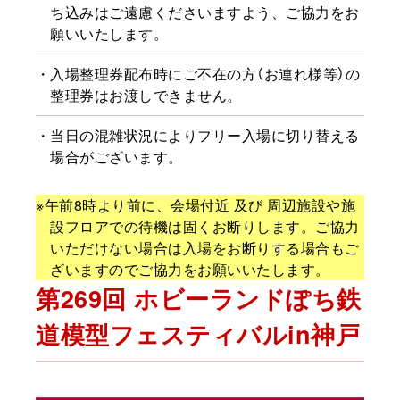
ち込みはご遠慮くださいますよう、ご協力をお
願いいたします。
入場整理券配布時にご不在の方（お連れ様等）の
整理券はお渡しできません。
当日の混雑状況によりフリー入場に切り替える
場合がございます。
※午前8時より前に、会場付近 及び 周辺施設や施
設フロアでの待機は固くお断りします。ご協力
入場無料
いただけない場合は入場をお断りする場合もご
ざいますのでご協力をお願いいたします。
第269回 ホビーランドぽち鉄
道模型フェスティバルin神戸